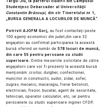
Târgu-Jiu, la parterul clădirii din Campusul
Studenţesc Debarcader al Universit
ăţ
ii
Constantin Br
âncuşi
, din str Tineretului nr 1,
„BURSA GENERALA A LOCURILOR DE MUNCĂ
“
.
Potrivit AJOFM Gorj,
au fost contactaţi peste
100 agenţi economici din judet,din care 32
angajatori au confirmat participarea la această
bursă oferind un număr de
578 locuri de muncă,
din care 55 pentru persoane cu studii
superioare.
Dintre meseriile solicitate de către
angajatorii care vor fi prezenţi la această bursă
menţionăm: croitor, dulgher, confectioner,
muncitor in constructii, sudor, zidar, sofer,
zugrav, mecanic, macaragiu, fierar betonist,
electrician, frezor, bucatar, agent de securitate,
tehnician, operator calculator, etc, iar pentru
persoanele cu studii superioare inginer CFDP,