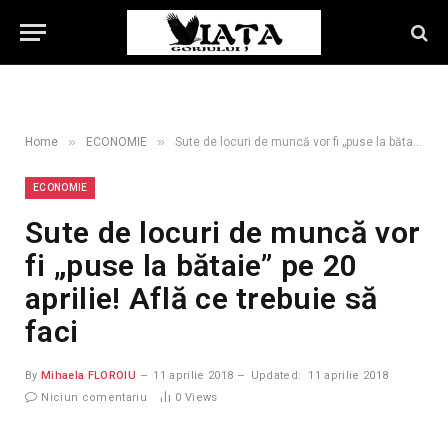
»
»
Home
ECONOMIE
Sute de locuri de muncă vor fi „puse la bătaie” pe 20 aprilie! Află ce trebuie să faci
ECONOMIE
Sute de locuri de muncă vor
fi „puse la bătaie” pe 20
aprilie! Află ce trebuie să
faci
By
Mihaela FLOROIU
11 aprilie 2018
Updated:
11 aprilie 2018
Niciun comentariu
0
Views