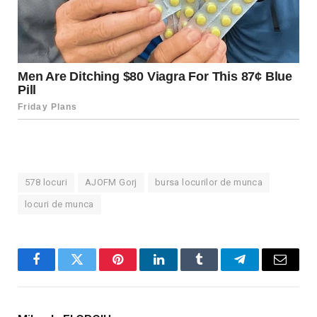
578 locuri
AJOFM Gorj
bursa locurilor de munca
locuri de munca
Facebook
Twitter
Pinterest
LinkedIn
Tumblr
Telegram
Email