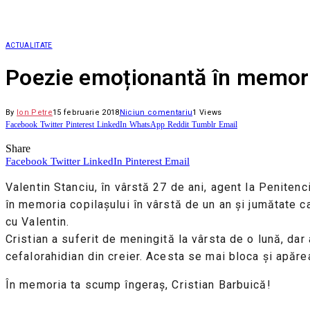
ACTUALITATE
Poezie emoționantă în memoria
By
Ion Petre
15 februarie 2018
Niciun comentariu
1
Views
Facebook
Twitter
Pinterest
LinkedIn
WhatsApp
Reddit
Tumblr
Email
Share
Facebook
Twitter
LinkedIn
Pinterest
Email
Valentin Stanciu, în vârstă 27 de ani, agent la Penitenci
în memoria copilașului în vârstă de un an și jumătate ca
cu Valentin.
Cristian a suferit de meningită la vârsta de o lună, dar 
cefalorahidian din creier. Acesta se mai bloca și apăreau
În memoria ta scump îngeraș, Cristian Barbuică!