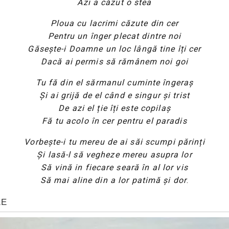
Azi a căzut o stea
Ploua cu lacrimi căzute din cer
Pentru un înger plecat dintre noi
Găsește-i Doamne un loc lângă tine îți cer
Dacă ai permis să rămânem noi goi
Tu fă din el sărmanul cuminte îngeraș
Și ai grijă de el când e singur și trist
De azi el ție îți este copilaș
Fă tu acolo în cer pentru el paradis
Vorbește-i tu mereu de ai săi scumpi părinți
Și lasă-l să vegheze mereu asupra lor
Să vină in fiecare seară în al lor vis
Să mai aline din a lor patimă și dor
.