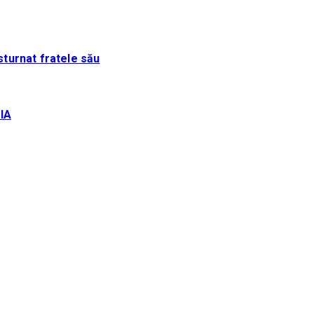
sturnat fratele său
IA