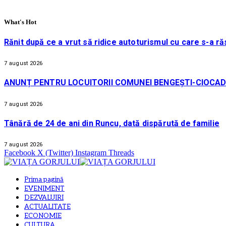
What's Hot
Rănit după ce a vrut să ridice autoturismul cu care s-a ră
7 august 2026
ANUNȚ PENTRU LOCUITORII COMUNEI BENGEȘTI-CIOCAD
7 august 2026
Tânără de 24 de ani din Runcu, dată dispărută de familie
7 august 2026
Facebook
X (Twitter)
Instagram
Threads
Prima pagină
EVENIMENT
DEZVALUIRI
ACTUALITATE
ECONOMIE
CULTURA