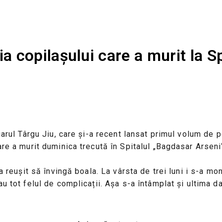
 copilașului care a murit la S
arul Târgu Jiu, care și-a recent lansat primul volum de po
re a murit duminica trecută în Spitalul „Bagdasar Arseni“
a reușit să învingă boala. La vârsta de trei luni i s-a mo
 tot felul de complicații. Așa s-a întâmplat și ultima dat