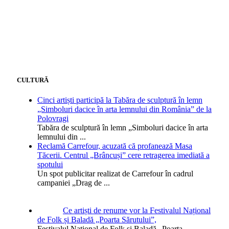
CULTURĂ
Cinci artiști participă la Tabăra de sculptură în lemn
„Simboluri dacice în arta lemnului din România” de la
Polovragi
Tabăra de sculptură în lemn „Simboluri dacice în arta
lemnului din
...
Reclamă Carrefour, acuzată că profanează Masa
Tăcerii. Centrul „Brâncuși” cere retragerea imediată a
spotului
Un spot publicitar realizat de Carrefour în cadrul
campaniei „Drag de
...
Ce artiști de renume vor la Festivalul Național
de Folk și Baladă „Poarta Sărutului”,
Festivalul Național de Folk și Baladă „Poarta