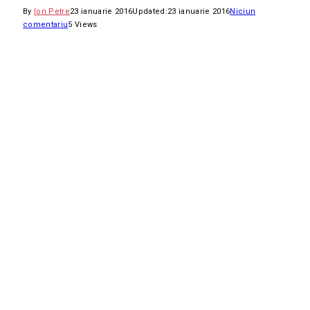
By
Ion Petre
23 ianuarie 2016
Updated:
23 ianuarie 2016
Niciun
comentariu
5
Views