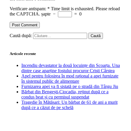
Verificare antispam:
*
Time limit is exhausted. Please reload
the CAPTCHA.
șapte
−
=
0
Caută după:
Articole recente
Incendiu devastator la două locuințe din Scoarța. Una
dintre case aparține fostului procuror Cristi Cârstea
Apel pentru folosirea în mod rațional a apei furnizate
în sistemul public de alimentare
Furnizarea apei va fi sistată pe o stradă din Târgu Jiu
Bărbat din Bengești-Ciocadia, reținut după ce a
condus beat și cu permisul suspendat
Tragedie în Mătăsari: Un bărbat de 61 de ani a murit
după ce a căzut de pe schelă