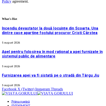
Policy
agreement.
What's Hot
Incendiu devastator la două locuințe din Scoarța. Una
dintre case aparține fostului procuror Cristi Cârstea
5 august 2026
Apel pentru folosirea în mod rațional a apei furnizate în
sistemul public de alimentare
5 august 2026
Furnizarea apei va fi sistată pe o stradă din Târgu Jiu
5 august 2026
Facebook
X (Twitter)
Instagram
Threads
Prima pagină