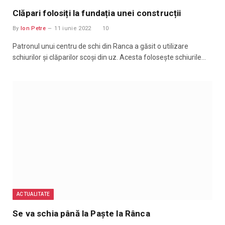
Clăpari folosiți la fundația unei construcții
By
Ion Petre
11 iunie 2022
10
Patronul unui centru de schi din Ranca a găsit o utilizare
schiurilor și clăparilor scoși din uz. Acesta folosește schiurile…
ACTUALITATE
Se va schia până la Paște la Rânca