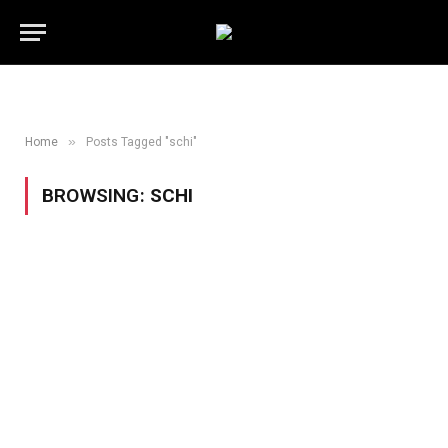
»
Home
Posts Tagged "schi"
BROWSING:
SCHI