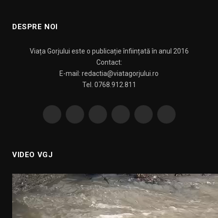
DESPRE NOI
Viața Gorjului este o publicație înființată în anul 2016
Contact:
E-mail: redactia@viatagorjului.ro
Tel. 0768.912.811
Facebook
X
Pinterest
YouTube
WhatsApp
TikTok
(Twitter)
VIDEO VGJ