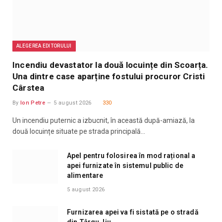
ALEGEREA EDITORULUI
Incendiu devastator la două locuințe din Scoarța.
Una dintre case aparține fostului procuror Cristi
Cârstea
By
Ion Petre
5 august 2026
330
Un incendiu puternic a izbucnit, în această după-amiază, la
două locuințe situate pe strada principală…
Apel pentru folosirea în mod rațional a
apei furnizate în sistemul public de
alimentare
5 august 2026
Furnizarea apei va fi sistată pe o stradă
din Târgu Jiu