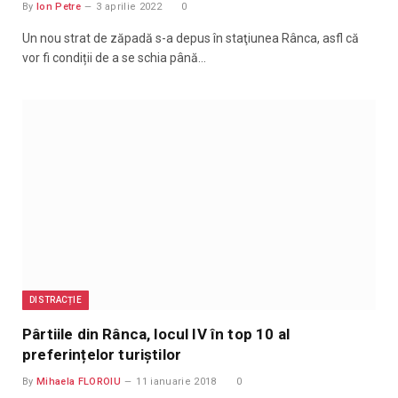
By
Ion Petre
3 aprilie 2022
0
Un nou strat de zăpadă s-a depus în staţiunea Rânca, asfl că
vor fi condiții de a se schia până…
DISTRACȚIE
Pârtiile din Rânca, locul IV în top 10 al
preferințelor turiștilor
By
Mihaela FLOROIU
11 ianuarie 2018
0