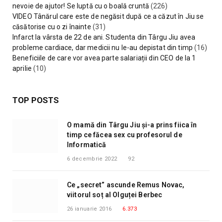
nevoie de ajutor! Se luptă cu o boală cruntă
(226)
VIDEO Tânărul care este de negăsit după ce a căzut în Jiu se
căsătorise cu o zi înainte
(31)
Infarct la vârsta de 22 de ani. Studenta din Târgu Jiu avea
probleme cardiace, dar medicii nu le-au depistat din timp
(16)
Beneficiile de care vor avea parte salariații din CEO de la 1
aprilie
(10)
TOP POSTS
O mamă din Târgu Jiu și-a prins fiica în
timp ce făcea sex cu profesorul de
Informatică
6 decembrie 2022
92
Ce „secret” ascunde Remus Novac,
viitorul soț al Olguței Berbec
26 ianuarie 2016
6.373