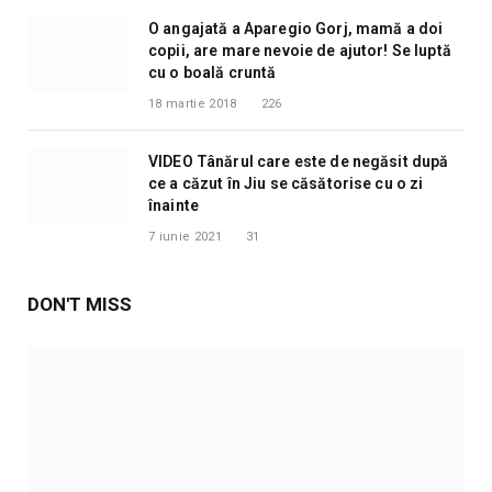
O angajată a Aparegio Gorj, mamă a doi
copii, are mare nevoie de ajutor! Se luptă
cu o boală cruntă
18 martie 2018
226
VIDEO Tânărul care este de negăsit după
ce a căzut în Jiu se căsătorise cu o zi
înainte
7 iunie 2021
31
DON'T MISS