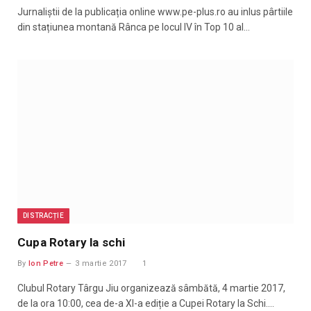
Jurnaliștii de la publicația online www.pe-plus.ro au inlus pârtiile
din stațiunea montană Rânca pe locul IV în Top 10 al…
DISTRACȚIE
Cupa Rotary la schi
By
Ion Petre
3 martie 2017
1
Clubul Rotary Târgu Jiu organizează sâmbătă, 4 martie 2017,
de la ora 10:00, cea de-a XI-a ediție a Cupei Rotary la Schi.…