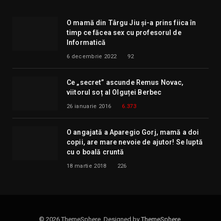
O mamă din Târgu Jiu și-a prins fiica în
timp ce făcea sex cu profesorul de
Informatică
6 decembrie 2022
92
Ce „secret” ascunde Remus Novac,
viitorul soț al Olguței Berbec
26 ianuarie 2016
6.373
O angajată a Aparegio Gorj, mamă a doi
copii, are mare nevoie de ajutor! Se luptă
cu o boală cruntă
18 martie 2018
226
© 2026 ThemeSphere. Designed by
ThemeSphere
.