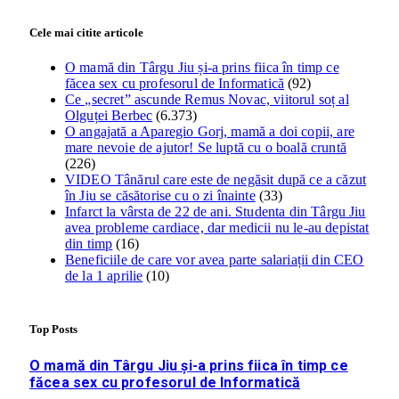
Cele mai citite articole
O mamă din Târgu Jiu și-a prins fiica în timp ce
făcea sex cu profesorul de Informatică
(92)
Ce „secret” ascunde Remus Novac, viitorul soț al
Olguței Berbec
(6.373)
O angajată a Aparegio Gorj, mamă a doi copii, are
mare nevoie de ajutor! Se luptă cu o boală cruntă
(226)
VIDEO Tânărul care este de negăsit după ce a căzut
în Jiu se căsătorise cu o zi înainte
(33)
Infarct la vârsta de 22 de ani. Studenta din Târgu Jiu
avea probleme cardiace, dar medicii nu le-au depistat
din timp
(16)
Beneficiile de care vor avea parte salariații din CEO
de la 1 aprilie
(10)
Top Posts
O mamă din Târgu Jiu și-a prins fiica în timp ce
făcea sex cu profesorul de Informatică