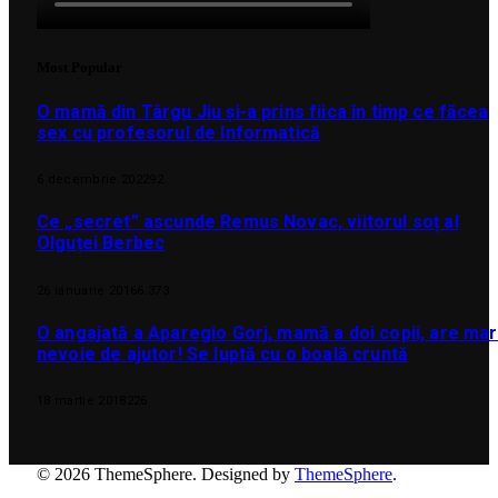
Most Popular
O mamă din Târgu Jiu și-a prins fiica în timp ce făcea
sex cu profesorul de Informatică
6 decembrie 2022
92
Ce „secret” ascunde Remus Novac, viitorul soț al
Olguței Berbec
26 ianuarie 2016
6.373
O angajată a Aparegio Gorj, mamă a doi copii, are ma
nevoie de ajutor! Se luptă cu o boală cruntă
18 martie 2018
226
© 2026 ThemeSphere. Designed by
ThemeSphere
.