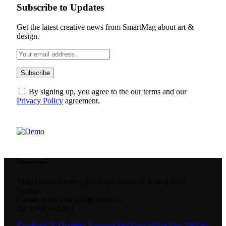
Subscribe to Updates
Get the latest creative news from SmartMag about art &
design.
By signing up, you agree to the our terms and our
Privacy Policy
agreement.
Despre noi
Viața Gorjului este o publicație înființată în anul 2016
Contact:
E-mail: redactia@viatagorjului.ro
Tel. 0768.912.811
Facebook
X (Twitter)
Pinterest
YouTube
WhatsApp
TikTok