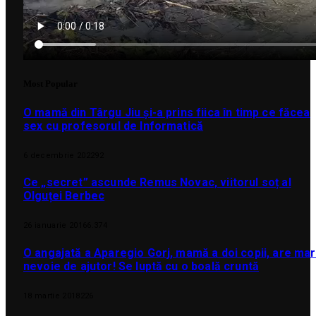
Most Popular
O mamă din Târgu Jiu și-a prins fiica în timp ce făcea
sex cu profesorul de Informatică
6 decembrie 2022
92
Ce „secret” ascunde Remus Novac, viitorul soț al
Olguței Berbec
26 ianuarie 2016
6.374
O angajată a Aparegio Gorj, mamă a doi copii, are ma
nevoie de ajutor! Se luptă cu o boală cruntă
18 martie 2018
226