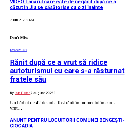
VIDEO Tânărul care este de negăsit după ce a
căzut în Jiu se căsătorise cu o zi înainte
7 iunie 2021
33
Don't Miss
EVENIMENT
Rănit după ce a vrut să ridice
autoturismul cu care s-a răsturnat
fratele său
By
Ion Petre
7 august 2026
2
Un bărbat de 42 de ani a fost rănit în momentul în care a
vrut…
ANUNȚ PENTRU LOCUITORII COMUNEI BENGEȘTI-
CIOCADIA