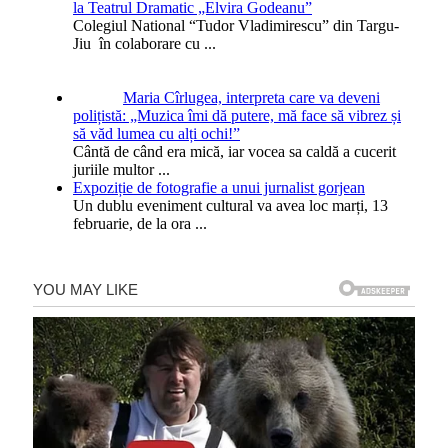
la Teatrul Dramatic „Elvira Godeanu”
Colegiul National “Tudor Vladimirescu” din Targu-
Jiu în colaborare cu
...
Maria Cîrlugea, interpreta care va deveni
polițistă: „Muzica îmi dă putere, mă face să vibrez și
să văd lumea cu alți ochi!”
Cântă de când era mică, iar vocea sa caldă a cucerit
juriile multor
...
Expoziție de fotografie a unui jurnalist gorjean
Un dublu eveniment cultural va avea loc marți, 13
februarie, de la ora
...