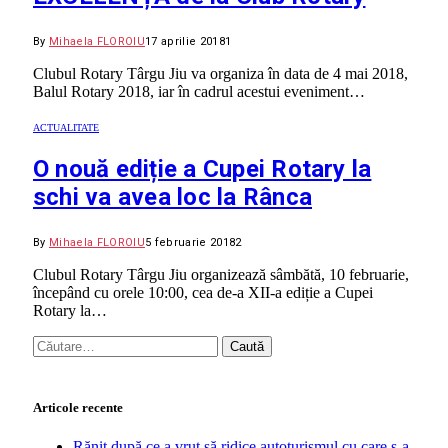
By
Mihaela FLOROIU
17 aprilie 2018
1
Clubul Rotary Târgu Jiu va organiza în data de 4 mai 2018,
Balul Rotary 2018, iar în cadrul acestui eveniment…
ACTUALITATE
O nouă ediție a Cupei Rotary la
schi va avea loc la Rânca
By
Mihaela FLOROIU
5 februarie 2018
2
Clubul Rotary Târgu Jiu organizează sâmbătă, 10 februarie,
începând cu orele 10:00, cea de-a XII-a ediție a Cupei
Rotary la…
Caută
după:
Articole recente
Rănit după ce a vrut să ridice autoturismul cu care s-a