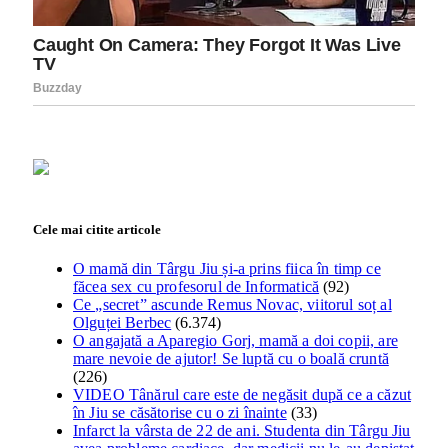
Cele mai citite articole
O mamă din Târgu Jiu și-a prins fiica în timp ce
făcea sex cu profesorul de Informatică
(92)
Ce „secret” ascunde Remus Novac, viitorul soț al
Olguței Berbec
(6.374)
O angajată a Aparegio Gorj, mamă a doi copii, are
mare nevoie de ajutor! Se luptă cu o boală cruntă
(226)
VIDEO Tânărul care este de negăsit după ce a căzut
în Jiu se căsătorise cu o zi înainte
(33)
Infarct la vârsta de 22 de ani. Studenta din Târgu Jiu