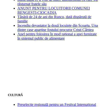
răsturnat fratele său
ANUNȚ PENTRU LOCUITORII COMUNEI
BENGEȘTI-CIOCADIA
Tânără de 24 de ani din Runcu, dată dispărută de
familie
Incendiu devastator la două locuințe din Scoarța. Una
dintre case aparține fostului procuror Cristi Cârstea
Apel pentru folosirea în mod rațional a apei furnizate
în sistemul public de alimentare
CULTURĂ
Preselecție regională pentru un Festival Internațional