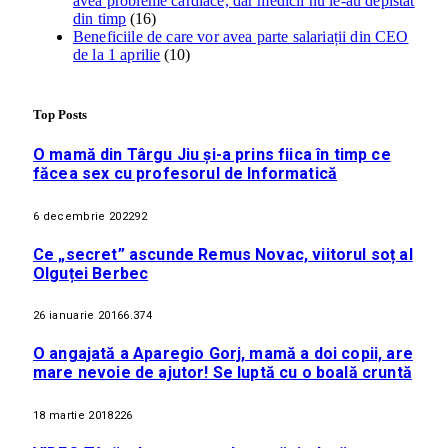
avea probleme cardiace, dar medicii nu le-au depistat
din timp
(16)
Beneficiile de care vor avea parte salariații din CEO
de la 1 aprilie
(10)
Top Posts
O mamă din Târgu Jiu și-a prins fiica în timp ce
făcea sex cu profesorul de Informatică
6 decembrie 2022
92
Ce „secret” ascunde Remus Novac, viitorul soț al
Olguței Berbec
26 ianuarie 2016
6.374
O angajată a Aparegio Gorj, mamă a doi copii, are
mare nevoie de ajutor! Se luptă cu o boală cruntă
18 martie 2018
226