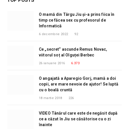
TOP POSTS
O mamă din Târgu Jiu și-a prins fiica în
timp ce făcea sex cu profesorul de
Informatică
6 decembrie 2022
92
Ce „secret” ascunde Remus Novac,
viitorul soț al Olguței Berbec
26 ianuarie 2016
6.373
O angajată a Aparegio Gorj, mamă a doi
copii, are mare nevoie de ajutor! Se luptă
cu o boală cruntă
18 martie 2018
226
VIDEO Tânărul care este de negăsit după
ce a căzut în Jiu se căsătorise cu o zi
înainte