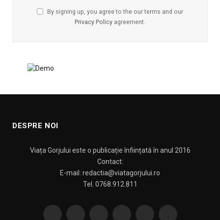
By signing up, you agree to the our terms and our
Privacy Policy
agreement.
DESPRE NOI
Viața Gorjului este o publicație înființată în anul 2016
Contact:
E-mail: redactia@viatagorjului.ro
Tel. 0768.912.811
Facebook
X
Pinterest
YouTube
WhatsApp
TikTok