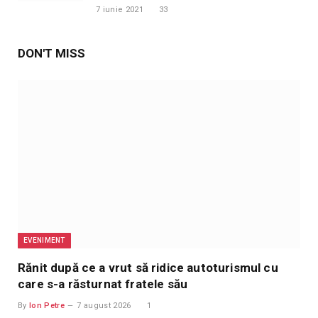
7 iunie 2021
33
DON'T MISS
EVENIMENT
Rănit după ce a vrut să ridice autoturismul cu
care s-a răsturnat fratele său
By
Ion Petre
7 august 2026
1