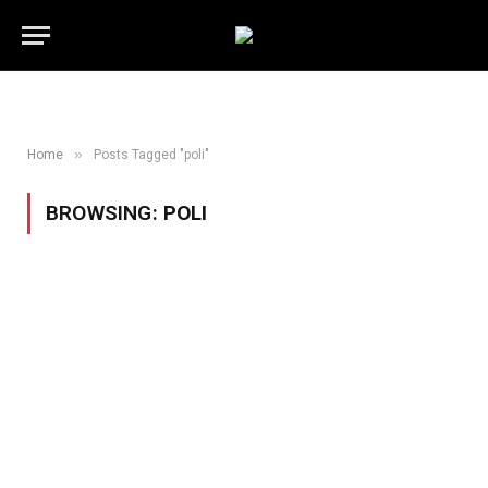
»
Home
Posts Tagged "poli"
BROWSING:
POLI