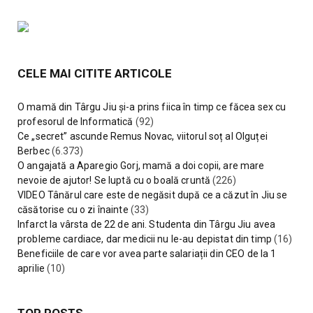
CELE MAI CITITE ARTICOLE
O mamă din Târgu Jiu și-a prins fiica în timp ce făcea sex cu
profesorul de Informatică
(92)
Ce „secret” ascunde Remus Novac, viitorul soț al Olguței
Berbec
(6.373)
O angajată a Aparegio Gorj, mamă a doi copii, are mare
nevoie de ajutor! Se luptă cu o boală cruntă
(226)
VIDEO Tânărul care este de negăsit după ce a căzut în Jiu se
căsătorise cu o zi înainte
(33)
Infarct la vârsta de 22 de ani. Studenta din Târgu Jiu avea
probleme cardiace, dar medicii nu le-au depistat din timp
(16)
Beneficiile de care vor avea parte salariații din CEO de la 1
aprilie
(10)