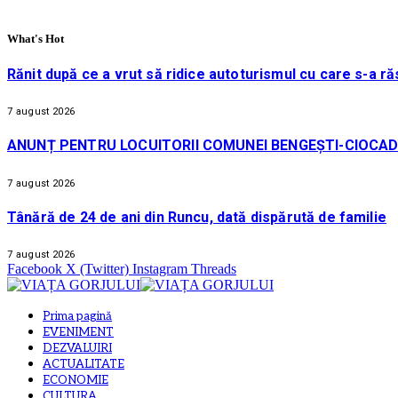
What's Hot
Rănit după ce a vrut să ridice autoturismul cu care s-a ră
7 august 2026
ANUNȚ PENTRU LOCUITORII COMUNEI BENGEȘTI-CIOCAD
7 august 2026
Tânără de 24 de ani din Runcu, dată dispărută de familie
7 august 2026
Facebook
X (Twitter)
Instagram
Threads
Prima pagină
EVENIMENT
DEZVALUIRI
ACTUALITATE
ECONOMIE
CULTURA