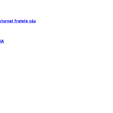
sturnat fratele său
IA