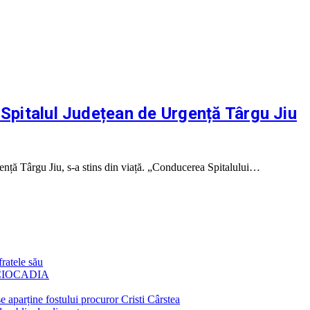
 Spitalul Județean de Urgență Târgu Jiu
gență Târgu Jiu, s-a stins din viață. „Conducerea Spitalului…
fratele său
CIOCADIA
e aparține fostului procuror Cristi Cârstea