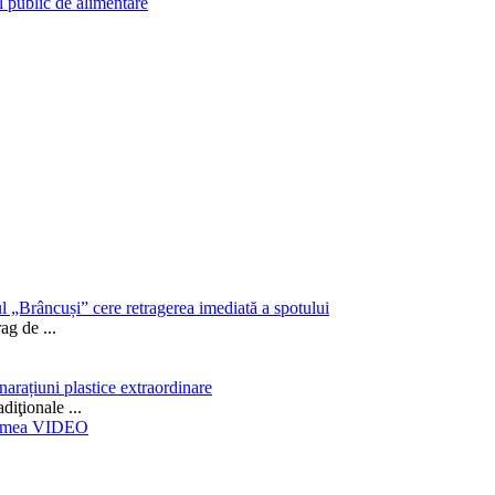
l public de alimentare
 „Brâncuși” cere retragerea imediată a spotului
Drag de
...
arațiuni plastice extraordinare
adiţionale
...
ă lumea VIDEO