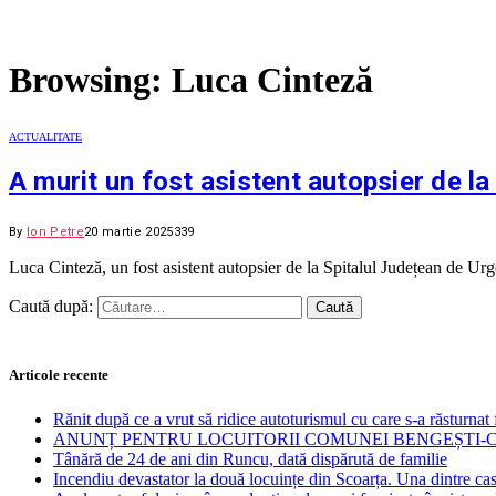
Browsing:
Luca Cinteză
ACTUALITATE
A murit un fost asistent autopsier de la
By
Ion Petre
20 martie 2025
339
Luca Cinteză, un fost asistent autopsier de la Spitalul Județean de Ur
Caută după:
Articole recente
Rănit după ce a vrut să ridice autoturismul cu care s-a răsturnat 
ANUNȚ PENTRU LOCUITORII COMUNEI BENGEȘTI-
Tânără de 24 de ani din Runcu, dată dispărută de familie
Incendiu devastator la două locuințe din Scoarța. Una dintre cas