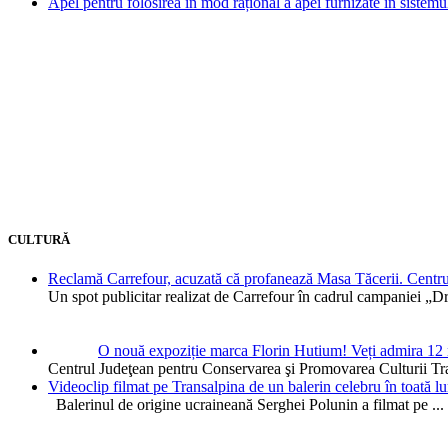
Apel pentru folosirea în mod rațional a apei furnizate în sistemu
CULTURĂ
Reclamă Carrefour, acuzată că profanează Masa Tăcerii. Centrul
Un spot publicitar realizat de Carrefour în cadrul campaniei „
O nouă expoziție marca Florin Hutium! Veți admira 12 n
Centrul Judeţean pentru Conservarea şi Promovarea Culturii Tr
Videoclip filmat pe Transalpina de un balerin celebru în toat
Balerinul de origine ucraineană Serghei Polunin a filmat pe
...