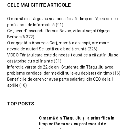
CELE MAI CITITE ARTICOLE
O mamă din Târgu Jiu și-a prins fiica în timp ce făcea sex cu
profesorul de Informatică
(91)
Ce „secret” ascunde Remus Novac, viitorul soț al Olguței
Berbec
(6.372)
O angajată a Aparegio Gorj, mamă a doi copii, are mare
nevoie de ajutor! Se luptă cu o boală cruntă
(226)
VIDEO Tânărul care este de negăsit după ce a căzut în Jiu se
căsătorise cu o zi înainte
(31)
Infarct la vârsta de 22 de ani. Studenta din Târgu Jiu avea
probleme cardiace, dar medicii nu le-au depistat din timp
(16)
Beneficiile de care vor avea parte salariații din CEO de la 1
aprilie
(10)
TOP POSTS
O mamă din Târgu Jiu și-a prins fiica în
timp ce făcea sex cu profesorul de