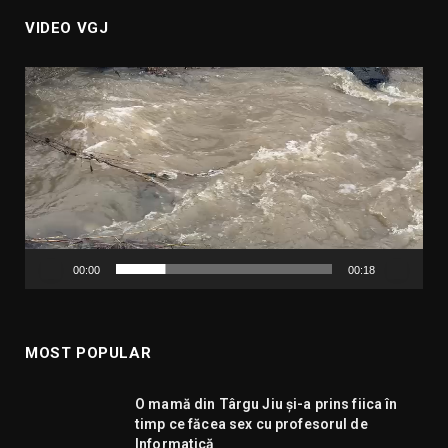
VIDEO VGJ
Player
video
00:00
00:18
MOST POPULAR
O mamă din Târgu Jiu și-a prins fiica în
timp ce făcea sex cu profesorul de
Informatică