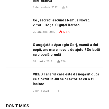
Informatică
6 decembrie 2022
91
Ce „secret” ascunde Remus Novac,
viitorul soț al Olguței Berbec
26 ianuarie 2016
6.372
O angajată a Aparegio Gorj, mamă a doi
copii, are mare nevoie de ajutor! Se luptă
cu o boală cruntă
18 martie 2018
226
VIDEO Tânărul care este de negăsit după
ce a căzut în Jiu se căsătorise cu o zi
înainte
7 iunie 2021
31
DON'T MISS