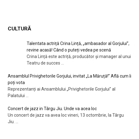
CULTURĂ
Talentata actriță Crina Lință, „ambasador al Gorjului”,
revine acasă! Când o puteți vedea pe scenă
Crina Lință este actriță, producător și manager al unui
Teatru de succes
...
Ansamblul Privighetorile Gorjului, invitat „La Măruță!” Află cum îi
poți vota
Reprezentanți ai Ansamblului „Privighetorile Gorjului” al
Palatului
...
Concert de jazz in Târgu Jiu. Unde va acea loc
Un concert de jazz va avea loc vineri, 13 octombrie, la Târgu
Jiu.
...