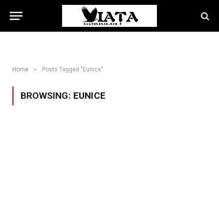
»
Home
Posts Tagged "Eunice"
BROWSING:
EUNICE