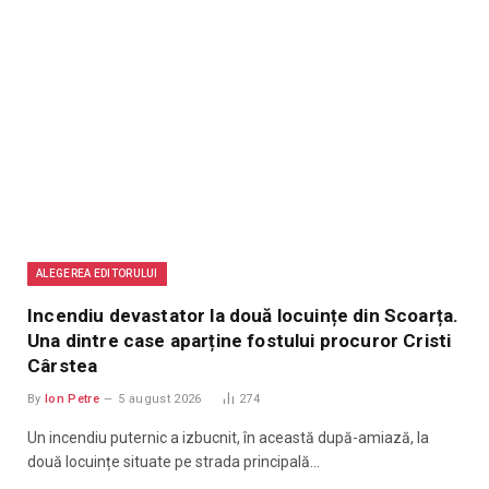
ALEGEREA EDITORULUI
Incendiu devastator la două locuințe din Scoarța.
Una dintre case aparține fostului procuror Cristi
Cârstea
By
Ion Petre
5 august 2026
274
Un incendiu puternic a izbucnit, în această după-amiază, la
două locuințe situate pe strada principală…