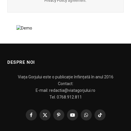
Privacy Policy
agreement.
DESPRE NOI
Viața Gorjului este o publicație înființată în anul 2016
Contact:
E-mail: redactia@viatagorjului.ro
Tel. 0768.912.811
Facebook
X
Pinterest
YouTube
WhatsApp
TikTok
(Twitter)