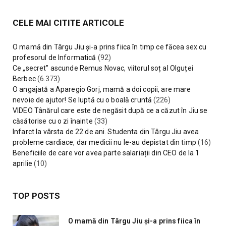
CELE MAI CITITE ARTICOLE
O mamă din Târgu Jiu și-a prins fiica în timp ce făcea sex cu
profesorul de Informatică
(92)
Ce „secret” ascunde Remus Novac, viitorul soț al Olguței
Berbec
(6.373)
O angajată a Aparegio Gorj, mamă a doi copii, are mare
nevoie de ajutor! Se luptă cu o boală cruntă
(226)
VIDEO Tânărul care este de negăsit după ce a căzut în Jiu se
căsătorise cu o zi înainte
(33)
Infarct la vârsta de 22 de ani. Studenta din Târgu Jiu avea
probleme cardiace, dar medicii nu le-au depistat din timp
(16)
Beneficiile de care vor avea parte salariații din CEO de la 1
aprilie
(10)
TOP POSTS
O mamă din Târgu Jiu și-a prins fiica în