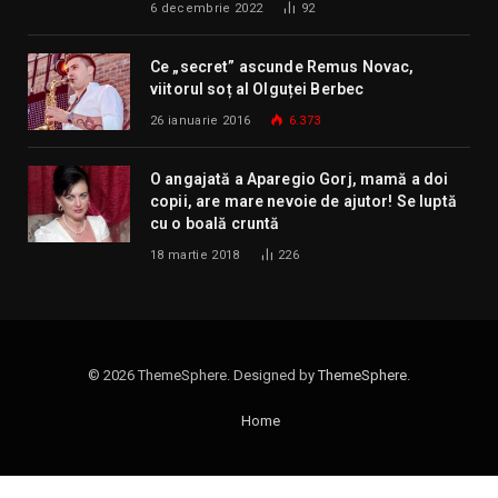
6 decembrie 2022
92
Ce „secret” ascunde Remus Novac,
viitorul soț al Olguței Berbec
26 ianuarie 2016
6.373
O angajată a Aparegio Gorj, mamă a doi
copii, are mare nevoie de ajutor! Se luptă
cu o boală cruntă
18 martie 2018
226
© 2026 ThemeSphere. Designed by
ThemeSphere
.
Home