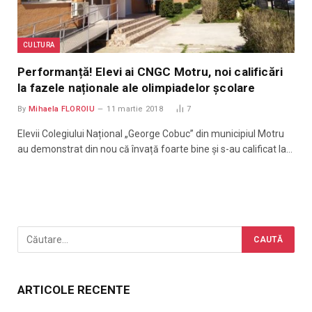
CULTURA
Performanță! Elevi ai CNGC Motru, noi calificări
la fazele naționale ale olimpiadelor școlare
By
Mihaela FLOROIU
11 martie 2018
7
Elevii Colegiului Național „George Cobuc” din municipiul Motru
au demonstrat din nou că învață foarte bine și s-au calificat la…
ARTICOLE RECENTE