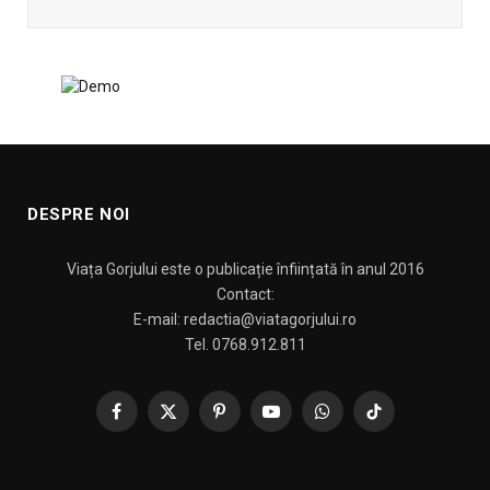
DESPRE NOI
Viața Gorjului este o publicație înființată în anul 2016
Contact:
E-mail: redactia@viatagorjului.ro
Tel. 0768.912.811
Facebook
X
Pinterest
YouTube
WhatsApp
TikTok
(Twitter)