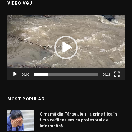
VIDEO VGJ
Player
video
00:00
00:18
MOST POPULAR
O mamă din Târgu Jiu și-a prins fiica în
timp ce făcea sex cu profesorul de
Informatică