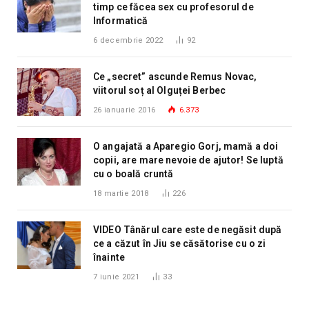
timp ce făcea sex cu profesorul de
Informatică
6 decembrie 2022
92
Ce „secret” ascunde Remus Novac,
viitorul soț al Olguței Berbec
26 ianuarie 2016
6.373
O angajată a Aparegio Gorj, mamă a doi
copii, are mare nevoie de ajutor! Se luptă
cu o boală cruntă
18 martie 2018
226
VIDEO Tânărul care este de negăsit după
ce a căzut în Jiu se căsătorise cu o zi
înainte
7 iunie 2021
33