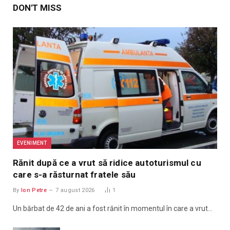
DON'T MISS
EVENIMENT
Rănit după ce a vrut să ridice autoturismul cu
care s-a răsturnat fratele său
By
Ion Petre
7 august 2026
1
Un bărbat de 42 de ani a fost rănit în momentul în care a vrut…