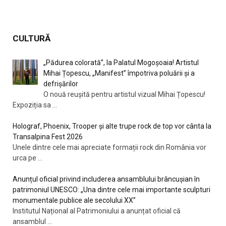
CULTURĂ
„Pădurea colorată”, la Palatul Mogoșoaia! Artistul
Mihai Țopescu, „Manifest” împotriva poluării şi a
defrişărilor
O nouă reușită pentru artistul vizual Mihai Țopescu!
Expoziția sa
...
Holograf, Phoenix, Trooper și alte trupe rock de top vor cânta la
Transalpina Fest 2026
Unele dintre cele mai apreciate formații rock din România vor
urca pe
...
Anunțul oficial privind includerea ansamblului brâncușian în
patrimoniul UNESCO: „Una dintre cele mai importante sculpturi
monumentale publice ale secolului XX”
Institutul Național al Patrimoniului a anunțat oficial că
ansamblul
...