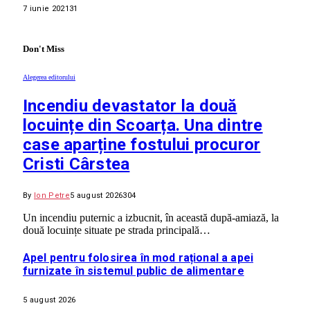
7 iunie 2021
31
Don't Miss
Alegerea editorului
Incendiu devastator la două
locuințe din Scoarța. Una dintre
case aparține fostului procuror
Cristi Cârstea
By
Ion Petre
5 august 2026
304
Un incendiu puternic a izbucnit, în această după-amiază, la
două locuințe situate pe strada principală…
Apel pentru folosirea în mod rațional a apei
furnizate în sistemul public de alimentare
5 august 2026