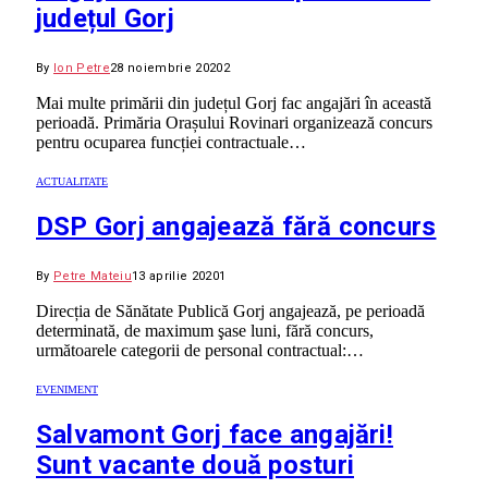
județul Gorj
By
Ion Petre
28 noiembrie 2020
2
Mai multe primării din județul Gorj fac angajări în această
perioadă. Primăria Orașului Rovinari organizează concurs
pentru ocuparea funcției contractuale…
ACTUALITATE
DSP Gorj angajează fără concurs
By
Petre Mateiu
13 aprilie 2020
1
Direcția de Sănătate Publică Gorj angajează, pe perioadă
determinată, de maximum şase luni, fără concurs,
următoarele categorii de personal contractual:…
EVENIMENT
Salvamont Gorj face angajări!
Sunt vacante două posturi