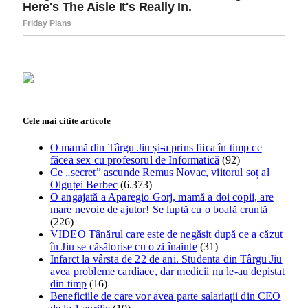
Cele mai citite articole
O mamă din Târgu Jiu și-a prins fiica în timp ce
făcea sex cu profesorul de Informatică
(92)
Ce „secret” ascunde Remus Novac, viitorul soț al
Olguței Berbec
(6.373)
O angajată a Aparegio Gorj, mamă a doi copii, are
mare nevoie de ajutor! Se luptă cu o boală cruntă
(226)
VIDEO Tânărul care este de negăsit după ce a căzut
în Jiu se căsătorise cu o zi înainte
(31)
Infarct la vârsta de 22 de ani. Studenta din Târgu Jiu
avea probleme cardiace, dar medicii nu le-au depistat
din timp
(16)
Beneficiile de care vor avea parte salariații din CEO