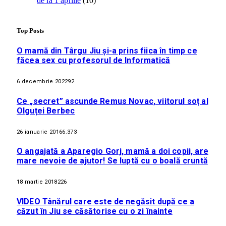
de la 1 aprilie
(10)
Top Posts
O mamă din Târgu Jiu și-a prins fiica în timp ce
făcea sex cu profesorul de Informatică
6 decembrie 2022
92
Ce „secret” ascunde Remus Novac, viitorul soț al
Olguței Berbec
26 ianuarie 2016
6.373
O angajată a Aparegio Gorj, mamă a doi copii, are
mare nevoie de ajutor! Se luptă cu o boală cruntă
18 martie 2018
226
VIDEO Tânărul care este de negăsit după ce a
căzut în Jiu se căsătorise cu o zi înainte