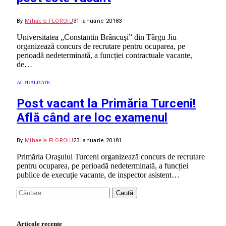
By
Mihaela FLOROIU
31 ianuarie 2018
3
Universitatea „Constantin Brâncuşi” din Târgu Jiu
organizează concurs de recrutare pentru ocuparea, pe
perioadă nedeterminată, a funcției contractuale vacante,
de…
ACTUALITATE
Post vacant la Primăria Turceni!
Află când are loc examenul
By
Mihaela FLOROIU
23 ianuarie 2018
1
Primăria Oraşului Turceni organizează concurs de recrutare
pentru ocuparea, pe perioadă nedeterminată, a funcției
publice de execuție vacante, de inspector asistent…
Caută
după:
Articole recente