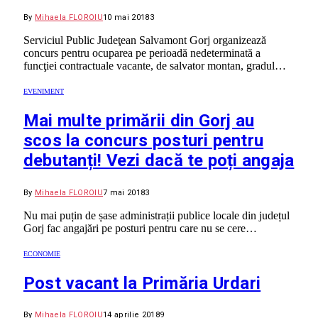
By
Mihaela FLOROIU
10 mai 2018
3
Serviciul Public Judeţean Salvamont Gorj organizează
concurs pentru ocuparea pe perioadă nedeterminată a
funcţiei contractuale vacante, de salvator montan, gradul…
EVENIMENT
Mai multe primării din Gorj au
scos la concurs posturi pentru
debutanți! Vezi dacă te poți angaja
By
Mihaela FLOROIU
7 mai 2018
3
Nu mai puțin de șase administrații publice locale din județul
Gorj fac angajări pe posturi pentru care nu se cere…
ECONOMIE
Post vacant la Primăria Urdari
By
Mihaela FLOROIU
14 aprilie 2018
9