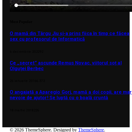
Most Popular
O mamă din Târgu Jiu și-a prins fiica în timp ce făcea
sex cu profesorul de Informatică
6 decembrie 2022
92
Ce „secret” ascunde Remus Novac, viitorul soț al
Olguței Berbec
26 ianuarie 2016
6.373
O angajată a Aparegio Gorj, mamă a doi copii, are ma
nevoie de ajutor! Se luptă cu o boală cruntă
18 martie 2018
226
© 2026 ThemeSphere. Designed by
ThemeSphere
.