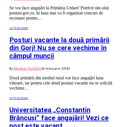
Se vor face angajări la Primăria Urdari! Potrivit site-ului
posturi.gov.ro, în luna mai va fi organizat concurs de
recrutare pentru…
ACTUALITATE
Posturi vacante la două primării
din Gorj! Nu se cere vechime în
câmpul muncii
By
Mihaela FLOROIU
26 februarie 2018
1
Două primării din mediul rural vor face angajări luna
viitoare, iar pentru cele două posturi vacante nu se solicită
vechime…
ACTUALITATE
Universitatea „Constantin
Brâncuși” face angajări! Vezi ce
post este vacant