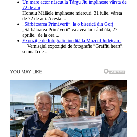
Un mare actor născut la Târgu Jiu împlinește vârsta de
72 de ani
Horațiu Mălăele împlinește miercuri, 31 iulie, vârsta
de 72 de ani. Acesta
...
„Sărbătoarea Primăverii“, la o biserică din Gorj
„Sărbătoarea Primăverii“ va avea loc sâmbătă, 27
aprilie, de la ora
...
Expoziție de fotografie inedită la Muzeul Județean
Vernisajul expoziției de fotografie ”Graffiti heart”,
semnată de
...