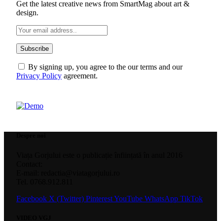
Get the latest creative news from SmartMag about art &
design.
By signing up, you agree to the our terms and our
Privacy Policy
agreement.
Despre noi
Viața Gorjului este o publicație înființată în anul 2016
Contact:
E-mail: redactia@viatagorjului.ro
Tel. 0768.912.811
Facebook
X (Twitter)
Pinterest
YouTube
WhatsApp
TikTok
VIDEO VGJ