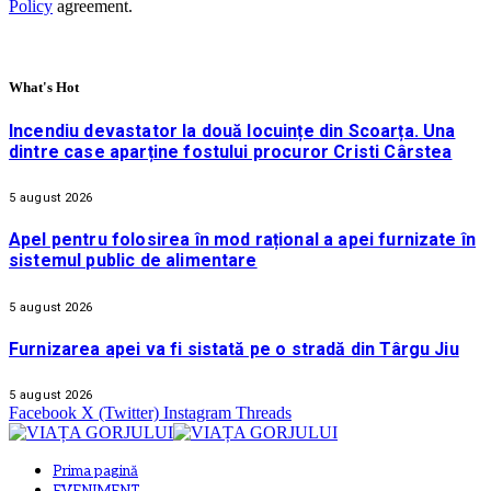
Policy
agreement.
What's Hot
Incendiu devastator la două locuințe din Scoarța. Una
dintre case aparține fostului procuror Cristi Cârstea
5 august 2026
Apel pentru folosirea în mod rațional a apei furnizate în
sistemul public de alimentare
5 august 2026
Furnizarea apei va fi sistată pe o stradă din Târgu Jiu
5 august 2026
Facebook
X (Twitter)
Instagram
Threads
Prima pagină