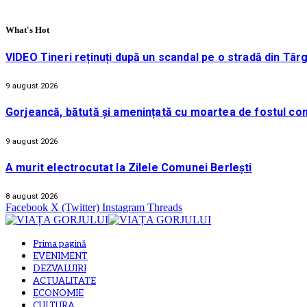
What's Hot
VIDEO Tineri reținuți după un scandal pe o stradă din Târg
9 august 2026
Gorjeancă, bătută și amenințată cu moartea de fostul co
9 august 2026
A murit electrocutat la Zilele Comunei Berlești
8 august 2026
Facebook
X (Twitter)
Instagram
Threads
Prima pagină
EVENIMENT
DEZVALUIRI
ACTUALITATE
ECONOMIE
CULTURA