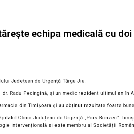
ărește echipa medicală cu doi t
lului Județean de Urgență Târgu Jiu.
dr. Radu Pecingină, și un medic rezident ultimul an în A
armacie din Timișoara și au obținut rezultate foarte bune
 Spitalul Clinic Județean de Urgență „Pius Brînzeu” Timiș
logie intervențională și este membru al Societății Româ