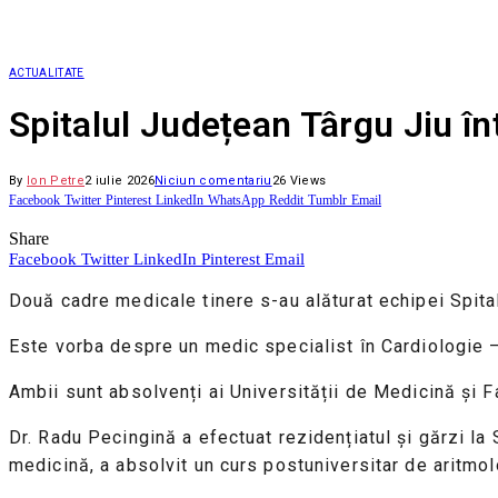
ACTUALITATE
Spitalul Județean Târgu Jiu înt
By
Ion Petre
2 iulie 2026
Niciun comentariu
26
Views
Facebook
Twitter
Pinterest
LinkedIn
WhatsApp
Reddit
Tumblr
Email
Share
Facebook
Twitter
LinkedIn
Pinterest
Email
Două cadre medicale tinere s-au alăturat echipei Spita
Este vorba despre un medic specialist în Cardiologie – 
Ambii sunt absolvenți ai Universității de Medicină și F
Dr. Radu Pecingină a efectuat rezidențiatul și gărzi la
medicină, a absolvit un curs postuniversitar de aritmo