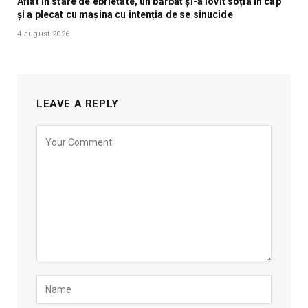
Aflat în stare de ebrietate, un bărbat și-a lovit soția în cap
și a plecat cu mașina cu intenția de se sinucide
4 august 2026
LEAVE A REPLY