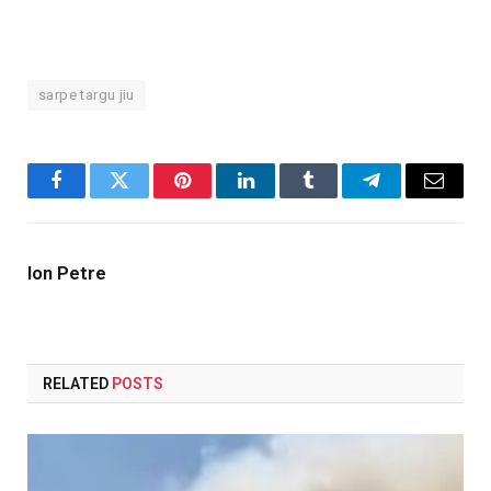
sarpe targu jiu
Facebook
Twitter
Pinterest
LinkedIn
Tumblr
Telegram
Email
Ion Petre
RELATED
POSTS