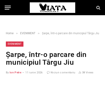
»
»
Home
EVENIMENT
Șarpe, într-o parcare din municipiul Târgu Jiu
EVENIMENT
Șarpe, într-o parcare din
municipiul Târgu Jiu
By
Ion Petre
11 iunie 2026
Niciun comentariu
38
Views