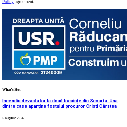
Policy
agreement.
What's Hot
Incendiu devastator la două locuințe din Scoarța. Una
dintre case aparține fostului procuror Cristi Cârstea
5 august 2026