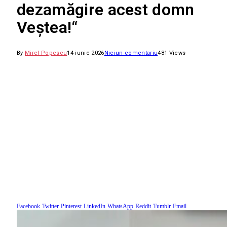
dezamăgire acest domn
Veștea!“
By
Mirel Popescu
14 iunie 2026
Niciun comentariu
481
Views
Facebook
Twitter
Pinterest
LinkedIn
WhatsApp
Reddit
Tumblr
Email