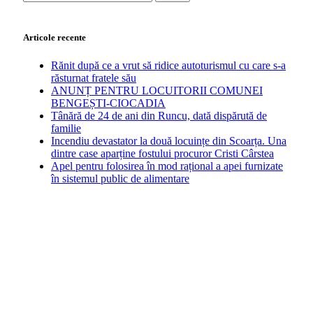
după:
Articole recente
Rănit după ce a vrut să ridice autoturismul cu care s-a
răsturnat fratele său
ANUNȚ PENTRU LOCUITORII COMUNEI
BENGEȘTI-CIOCADIA
Tânără de 24 de ani din Runcu, dată dispărută de
familie
Incendiu devastator la două locuințe din Scoarța. Una
dintre case aparține fostului procuror Cristi Cârstea
Apel pentru folosirea în mod rațional a apei furnizate
în sistemul public de alimentare