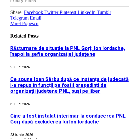
Share.
Facebook
Twitter
Pinterest
LinkedIn
Tumblr
Telegram
Email
Mirel Popescu
Related
Posts
Răsturnare de situație la PNL Gorj: Ion Iordache,
înapoi la șefia organizației județene
9 iulie 2026
Ce spune Ioan Sârbu după ce instanța de judecată
i-a repus în funcții pe foștii președinți de
organizații județene PNL, puși pe liber
8 iulie 2026
Cine a fost instalat interimar la conducerea PNL
Gorj după excluderea lui Ion Iordache
23 iunie 2026