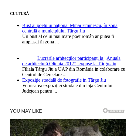
CULTURĂ
Bust al poetului național Mihai Eminescu, în zona
centrală a municipiului Târgu Jiu
Un bust al celui mai mare poet român ar putea fi
amplasat în zona
...
Lucrările arhitecților participanți la „Anuala
de arhitectură Oltenia 2017”, expuse la Târgu-Jiu
Filiala Târgu Jiu a UAP din România în colaborare cu
Centrul de Cercetare
...
Expoziție stradală de fotografie în Târgu Jiu
Vernisarea expoziției stradale din fața Centrului
Județean pentru
...