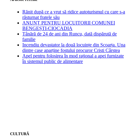
Rănit după ce a vrut să ridice autoturismul cu care s-a
răsturnat fratele său
ANUNȚ PENTRU LOCUITORII COMUNEI
BENGEȘTI-CIOCADIA
Tânără de 24 de ani din Runcu, dată dispărută de
familie
Incendiu devastator la două locuințe din Scoarța. Una
dintre case aparține fostului procuror Cristi Cârstea
Apel pentru folosirea în mod rațional a apei furnizate
în sistemul public de alimentare
CULTURĂ