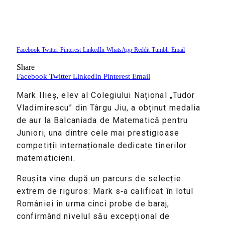
Facebook
Twitter
Pinterest
LinkedIn
WhatsApp
Reddit
Tumblr
Email
Share
Facebook
Twitter
LinkedIn
Pinterest
Email
Mark Ilieș, elev al Colegiului Național „Tudor
Vladimirescu” din Târgu Jiu, a obținut medalia
de aur la Balcaniada de Matematică pentru
Juniori, una dintre cele mai prestigioase
competiții internaționale dedicate tinerilor
matematicieni.
Reușita vine după un parcurs de selecție
extrem de riguros: Mark s‑a calificat în lotul
României în urma cinci probe de baraj,
confirmând nivelul său excepțional de