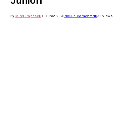
Juniori
By
Mirel Popescu
19 iunie 2026
Niciun comentariu
33
Views