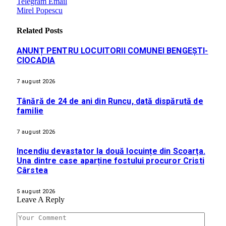
Telegram
Email
Mirel Popescu
Related
Posts
ANUNȚ PENTRU LOCUITORII COMUNEI BENGEȘTI-
CIOCADIA
7 august 2026
Tânără de 24 de ani din Runcu, dată dispărută de
familie
7 august 2026
Incendiu devastator la două locuințe din Scoarța.
Una dintre case aparține fostului procuror Cristi
Cârstea
5 august 2026
Leave A Reply