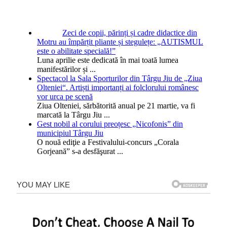
Zeci de copii, părinți și cadre didactice din
Motru au împărțit pliante și stegulețe: „AUTISMUL
este o abilitate specială!”
Luna aprilie este dedicată în mai toată lumea
manifestărilor și
...
Spectacol la Sala Sporturilor din Târgu Jiu de „Ziua
Olteniei“. Artiști importanți ai folclorului românesc
vor urca pe scenă
Ziua Olteniei, sărbătorită anual pe 21 martie, va fi
marcată la Târgu Jiu
...
Gest nobil al corului preoțesc „Nicofonis” din
municipiul Târgu Jiu
O nouă ediţie a Festivalului-concurs „Corala
Gorjeană” s-a desfăşurat
...