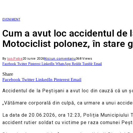
EVENIMENT
Cum a avut loc accidentul de l
Motociclist polonez, în stare 
By
Ion Petre
20 iunie 2026
Niciun comentariu
368
Views
Facebook
Twitter
Pinterest
LinkedIn
WhatsApp
Reddit
Tumblr
Email
Share
Facebook
Twitter
LinkedIn
Pinterest
Email
Accidentul de la Peștișani a avut loc din cauză că un șo
„Vătămare corporală din culpă, ca urmare a unui accide
La data de 20.06.2026, ora 12:23, Poliția Municipiului T
accident rutier soldat cu victime pe raza comunei Peșt