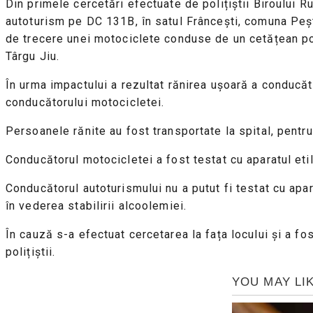
Din primele cercetări efectuate de polițiștii Biroului R
autoturism pe DC 131B, în satul Frâncești, comuna Peștiș
de trecere unei motociclete conduse de un cetățean pol
Târgu Jiu.
În urma impactului a rezultat rănirea ușoară a conducăt
conducătorului motocicletei.
Persoanele rănite au fost transportate la spital, pentru
Conducătorul motocicletei a fost testat cu aparatul etilo
Conducătorul autoturismului nu a putut fi testat cu apa
în vederea stabilirii alcoolemiei.
În cauză s-a efectuat cercetarea la fața locului și a fo
polițiștii.