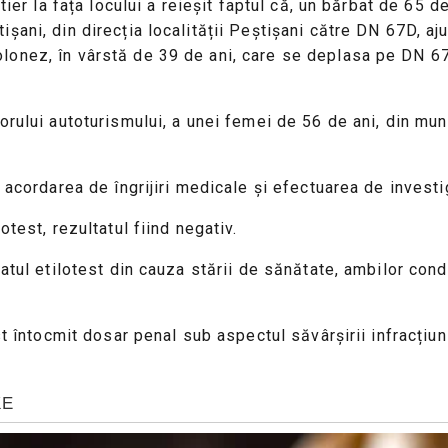
utier la fața locului a reieșit faptul că, un bărbat de 65
ani, din direcția localității Peștișani către DN 67D, aju
onez, în vârstă de 39 de ani, care se deplasa pe DN 67D
orului autoturismului, a unei femei de 56 de ani, din mun
 acordarea de îngrijiri medicale și efectuarea de investig
test, rezultatul fiind negativ.
ratul etilotest din cauza stării de sănătate, ambilor con
st întocmit dosar penal sub aspectul săvârșirii infracțiu