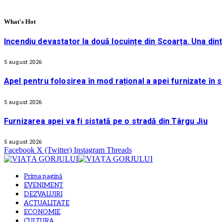
What's Hot
Incendiu devastator la două locuințe din Scoarța. Una din
5 august 2026
Apel pentru folosirea în mod rațional a apei furnizate în 
5 august 2026
Furnizarea apei va fi sistată pe o stradă din Târgu Jiu
5 august 2026
Facebook
X (Twitter)
Instagram
Threads
Prima pagină
EVENIMENT
DEZVALUIRI
ACTUALITATE
ECONOMIE
CULTURA