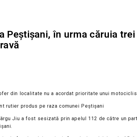
a Peștișani, în urma căruia trei
gravă
fer din localitate nu a acordat prioritate unui motocicli
nt rutier produs pe raza comunei Peștișani
ârgu Jiu a fost sesizată prin apelul 112 de către un parti
ișani.