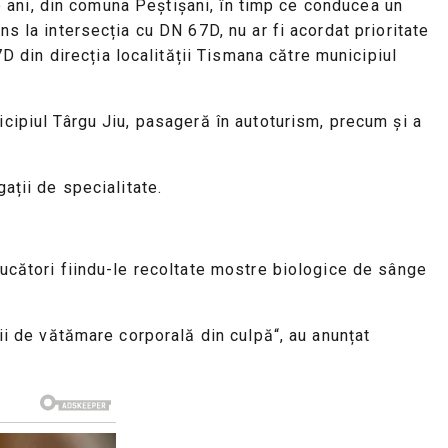
 de ani, din comuna Peștișani, în timp ce conducea un
ns la intersecția cu DN 67D, nu ar fi acordat prioritate
 din direcția localității Tismana către municipiul
icipiul Târgu Jiu, pasageră în autoturism, precum și a
ații de specialitate.
ducători fiindu-le recoltate mostre biologice de sânge
nii de vătămare corporală din culpă“, au anunțat