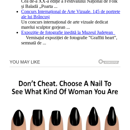
Cea de-a XX-a ediție a Festivalului Național de Folk
și Baladă „Poarta
...
Concurs Internațional de Arte Vizuale. 145 de portrete
ale lui Brâncuși
Un concurs internațional de arte vizuale dedicat
marelui sculptor gorjean
...
Expoziție de fotografie inedită la Muzeul Județean
Vernisajul expoziției de fotografie ”Graffiti heart”,
semnată de
...