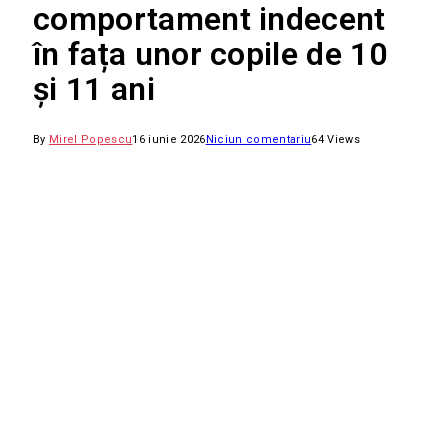
comportament indecent
în fața unor copile de 10
și 11 ani
By
Mirel Popescu
16 iunie 2026
Niciun comentariu
64
Views