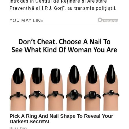
introdus în Centrul de Reținere și Arestare
Preventivă al I.P.J. Gorj“, au transmis polițiștii.