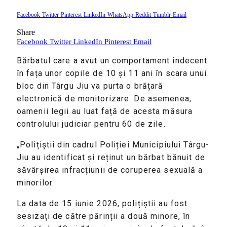
Facebook
Twitter
Pinterest
LinkedIn
WhatsApp
Reddit
Tumblr
Email
Share
Facebook
Twitter
LinkedIn
Pinterest
Email
Bărbatul care a avut un comportament indecent
în fața unor copile de 10 și 11 ani în scara unui
bloc din Târgu Jiu va purta o brățară
electronică de monitorizare. De asemenea,
oamenii legii au luat față de acesta măsura
controlului judiciar pentru 60 de zile.
„Polițiștii din cadrul Poliției Municipiului Târgu-
Jiu au identificat și reținut un bărbat bănuit de
săvârșirea infracțiunii de coruperea sexuală a
minorilor.
La data de 15 iunie 2026, polițiștii au fost
sesizați de către părinții a două minore, în