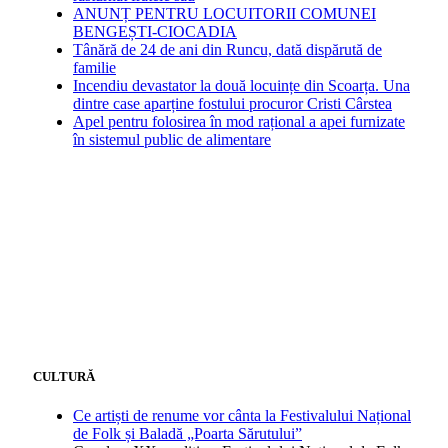
ANUNȚ PENTRU LOCUITORII COMUNEI
BENGEȘTI-CIOCADIA
Tânără de 24 de ani din Runcu, dată dispărută de
familie
Incendiu devastator la două locuințe din Scoarța. Una
dintre case aparține fostului procuror Cristi Cârstea
Apel pentru folosirea în mod rațional a apei furnizate
în sistemul public de alimentare
CULTURĂ
Ce artiști de renume vor cânta la Festivalului Național
de Folk și Baladă „Poarta Sărutului”