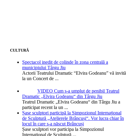
CULTURĂ
Spectacol inedit de colinde în zona centrală a
municipiului Târgu Jiu
Actorii Teatrului Dramatic “Elvira Godeanu” vă invită
la un Concert de
...
VIDEO Cum s-a umplut de penibil Teatrul
Dramatic „Elvira Godeanu“ din Târgu Jiu
Teatrul Dramatic „Elvira Godeanu“ din Târgu Jiu a
participat recent la un
...
Șase sculptori participă la Simpozionul Internațional
de Sculptură „Atelierele Brâncuși“. Vor lucra chiar în
locul în care s-a născut Brâncuși
Șase sculptori vor participa la Simpozionul
Internațional de Sculptură
...