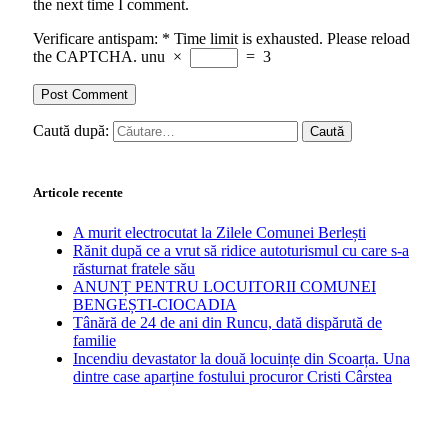
the next time I comment.
Verificare antispam:
*
Time limit is exhausted. Please reload
the CAPTCHA.
unu
×
=
3
Caută după:
Articole recente
A murit electrocutat la Zilele Comunei Berlești
Rănit după ce a vrut să ridice autoturismul cu care s-a
răsturnat fratele său
ANUNȚ PENTRU LOCUITORII COMUNEI
BENGEȘTI-CIOCADIA
Tânără de 24 de ani din Runcu, dată dispărută de
familie
Incendiu devastator la două locuințe din Scoarța. Una
dintre case aparține fostului procuror Cristi Cârstea