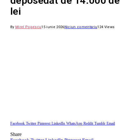
deposedat de 14.000 de
lei
By
Mirel Popescu
15 iunie 2026
Niciun comentariu
124
Views
Facebook
Twitter
Pinterest
LinkedIn
WhatsApp
Reddit
Tumblr
Email
Share
Facebook
Twitter
LinkedIn
Pinterest
Email