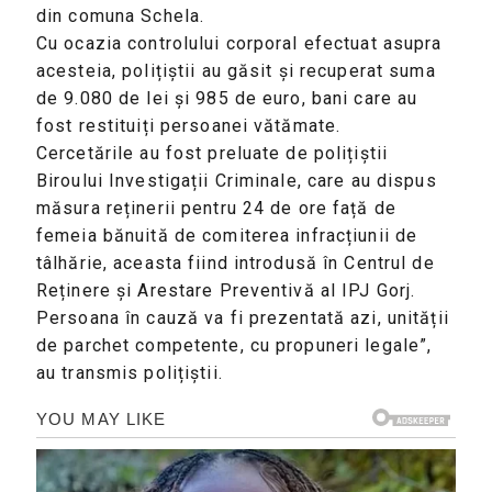
din comuna Schela.
Cu ocazia controlului corporal efectuat asupra
acesteia, polițiștii au găsit și recuperat suma
de 9.080 de lei și 985 de euro, bani care au
fost restituiți persoanei vătămate.
Cercetările au fost preluate de polițiștii
Biroului Investigații Criminale, care au dispus
măsura reținerii pentru 24 de ore față de
femeia bănuită de comiterea infracțiunii de
tâlhărie, aceasta fiind introdusă în Centrul de
Reținere și Arestare Preventivă al IPJ Gorj.
Persoana în cauză va fi prezentată azi, unității
de parchet competente, cu propuneri legale”,
au transmis polițiștii.