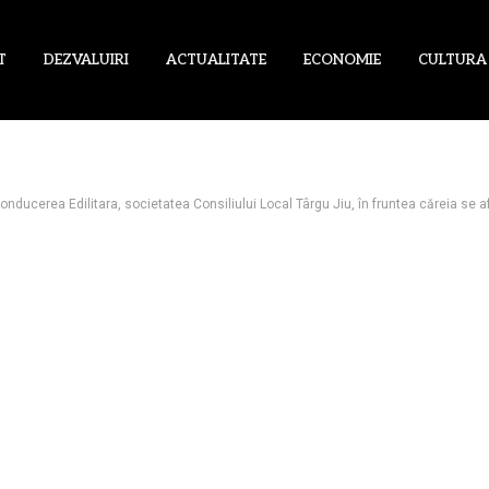
T
DEZVALUIRI
ACTUALITATE
ECONOMIE
CULTURA
nducerea Edilitara, societatea Consiliului Local Târgu Jiu, în fruntea căreia se af