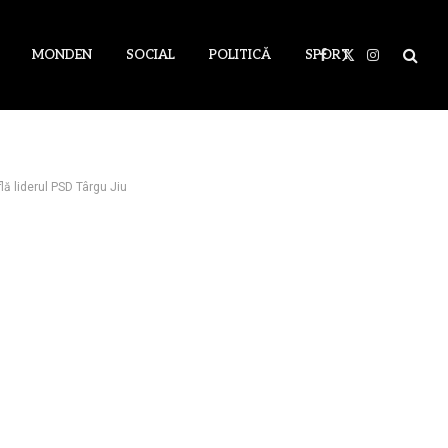
MONDEN
SOCIAL
POLITICĂ
SPORT
Facebook
X
Instagram
(Twitter)
lă liderul PSD Târgu Jiu