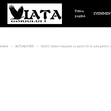
Prima
EVENIMEN
pagină
»
»
Home
ACTUALITATE
AUDIO Salarii majorate cu peste 50 la sută pentru co