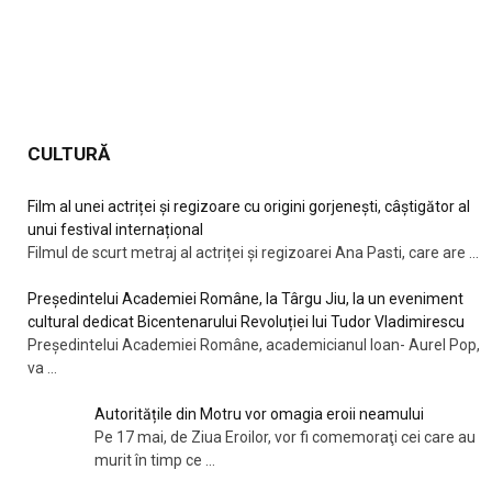
CULTURĂ
Film al unei actriței și regizoare cu origini gorjenești, câștigător al
unui festival internațional
Filmul de scurt metraj al actriței și regizoarei Ana Pasti, care are
...
Președintelui Academiei Române, la Târgu Jiu, la un eveniment
cultural dedicat Bicentenarului Revoluției lui Tudor Vladimirescu
Președintelui Academiei Române, academicianul Ioan- Aurel Pop,
va
...
Autoritățile din Motru vor omagia eroii neamului
Pe 17 mai, de Ziua Eroilor, vor fi comemoraţi cei care au
murit în timp ce
...