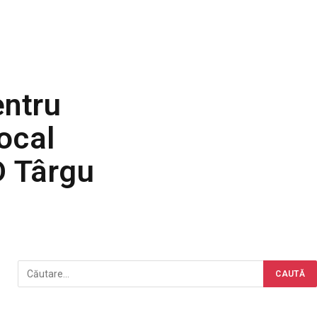
entru
ocal
D Târgu