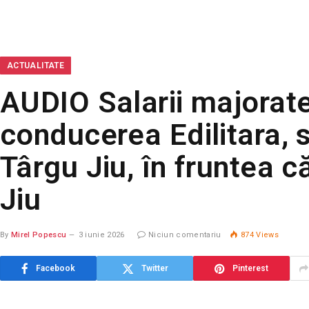
ACTUALITATE
AUDIO Salarii majorate
conducerea Edilitara, s
Târgu Jiu, în fruntea c
Jiu
By
Mirel Popescu
3 iunie 2026
Niciun comentariu
874
Views
Facebook
Twitter
Pinterest