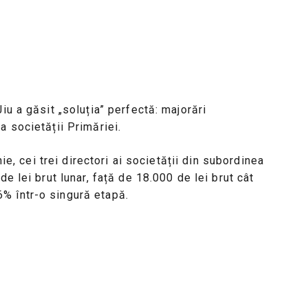
iu a găsit „soluția” perfectă: majorări
a societății Primăriei.
nie, cei trei directori ai societății din subordinea
e lei brut lunar, față de 18.000 de lei brut cât
% într-o singură etapă.