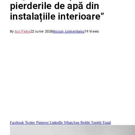
pierderile de apă din
instalațiile interioare”
By
Ion Petre
22 iunie 2026
Niciun comentariu
19
Views
Facebook
Twitter
Pinterest
LinkedIn
WhatsApp
Reddit
Tumblr
Email