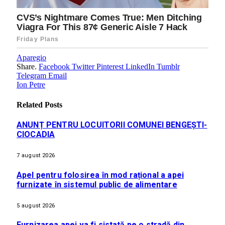
Aparegio
Share.
Facebook
Twitter
Pinterest
LinkedIn
Tumblr
Telegram
Email
Ion Petre
Related
Posts
ANUNȚ PENTRU LOCUITORII COMUNEI BENGEȘTI-
CIOCADIA
7 august 2026
Apel pentru folosirea în mod rațional a apei
furnizate în sistemul public de alimentare
5 august 2026
Furnizarea apei va fi sistată pe o stradă din