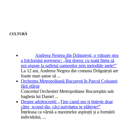
CULTURĂ
Andreea Negrea din Drăguțești, o viitoare stea
a folclorului gorjenesc: „Îmi doresc cu toată ființa să
pot ajunge la sufletul oamenilor prin melodiile mele!”
La 12 ani, Andreea Negrea din comuna Drăguțești are
foarte mari șanse să
...
Orchestra Metropolitană Bucureşti în Parcul Coloanei
fără sfârşit
Concertul Orchestrei Metropolitane Bucureştim sub
bagheta lui Daniel
...
Despre adolescență: „Ține capul sus și țintește doar
către scopul tău, căci naivitatea se plătește!”
Înțeleasa ca vârstă a maximelor aspirații și a formării
individului,
...