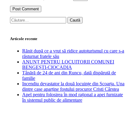
Caută
după:
Articole recente
Rănit după ce a vrut să ridice autoturismul cu care s-a
răsturnat fratele său
ANUNȚ PENTRU LOCUITORII COMUNEI
BENGEȘTI-CIOCADIA
Tânără de 24 de ani din Runcu, dată dispărută de
familie
Incendiu devastator la două locuințe din Scoarța. Una
dintre case aparține fostului procuror Cristi Cârstea
Apel pentru folosirea în mod rațional a apei furnizate
în sistemul public de alimentare