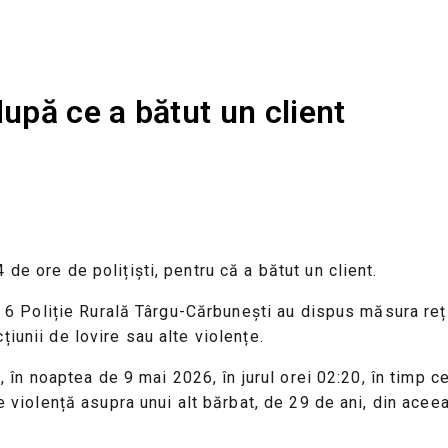
după ce a bătut un client
de ore de polițiști, pentru că a bătut un client.
r. 6 Poliție Rurală Târgu-Cărbunești au dispus măsura reț
iunii de lovire sau alte violențe.
ă, în noaptea de 9 mai 2026, în jurul orei 02:20, în timp 
e violență asupra unui alt bărbat, de 29 de ani, din aceea