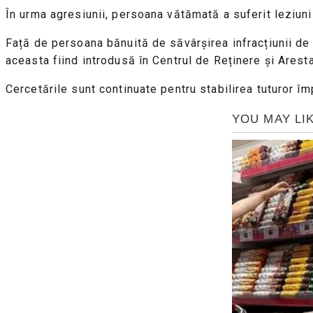
În urma agresiunii, persoana vătămată a suferit leziuni
Față de persoana bănuită de săvârșirea infracțiunii de l
aceasta fiind introdusă în Centrul de Reținere și Aresta
Cercetările sunt continuate pentru stabilirea tuturor îm