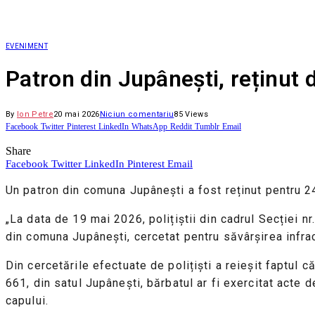
EVENIMENT
Patron din Jupânești, reținut 
By
Ion Petre
20 mai 2026
Niciun comentariu
85
Views
Facebook
Twitter
Pinterest
LinkedIn
WhatsApp
Reddit
Tumblr
Email
Share
Facebook
Twitter
LinkedIn
Pinterest
Email
Un patron din comuna Jupânești a fost reținut pentru 24 
„La data de 19 mai 2026, polițiștii din cadrul Secției n
din comuna Jupânești, cercetat pentru săvârșirea infracț
Din cercetările efectuate de polițiști a reieșit faptul c
661, din satul Jupânești, bărbatul ar fi exercitat acte d
capului.