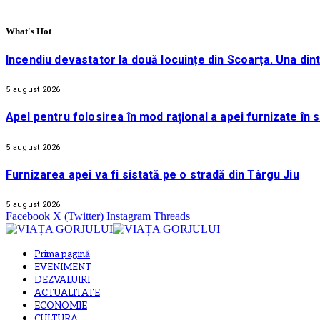
What's Hot
Incendiu devastator la două locuințe din Scoarța. Una din
5 august 2026
Apel pentru folosirea în mod rațional a apei furnizate în 
5 august 2026
Furnizarea apei va fi sistată pe o stradă din Târgu Jiu
5 august 2026
Facebook
X (Twitter)
Instagram
Threads
Prima pagină
EVENIMENT
DEZVALUIRI
ACTUALITATE
ECONOMIE
CULTURA