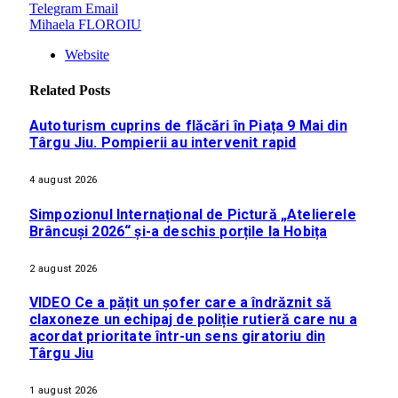
Telegram
Email
Mihaela FLOROIU
Website
Related
Posts
Autoturism cuprins de flăcări în Piața 9 Mai din
Târgu Jiu. Pompierii au intervenit rapid
4 august 2026
Simpozionul Internațional de Pictură „Atelierele
Brâncuși 2026“ și-a deschis porțile la Hobița
2 august 2026
VIDEO Ce a pățit un șofer care a îndrăznit să
claxoneze un echipaj de poliție rutieră care nu a
acordat prioritate într-un sens giratoriu din
Târgu Jiu
1 august 2026