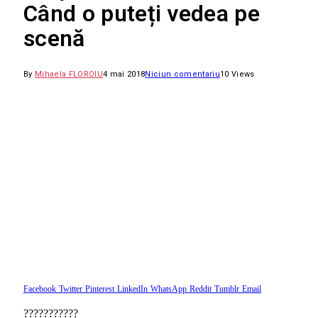
Când o puteți vedea pe
scenă
By
Mihaela FLOROIU
4 mai 2018
Niciun comentariu
10
Views
Facebook
Twitter
Pinterest
LinkedIn
WhatsApp
Reddit
Tumblr
Email
???????????