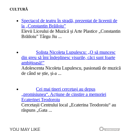
CULTURĂ
Spectacol de teatru în stradă, prezentat de liceenii de
la „Constantin Brăiloiu”
Elevii Liceului de Muzică și Arte Plastice „Constantin
Brăiloiu” Târgu Jiu
...
Solista Nicoleta Lupulescu: „O să muncesc
din greu să îmi îndeplinesc visurile, căci sunt foarte
ambițioasă!”
Adolescenta Nicoleta Lupulescu, pasionată de muzică
de când se știe, și-a
...
Cei mai tineri cercetași au depus
„promisiunea“. Acțiune de cinstire a memoriei
Ecaterinei Teodoroiu
Cercetașii Centrului local „Ecaterina Teodoroiu“ au
răspuns „Gata
...