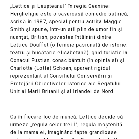
„Lettice și Leușteanul” în regia Geaninei
Hergheligiu este o savuroasă comedie satirică,
scrisă în 1987, special pentru actrița Maggie
Smith și spune, într-un stil plin de umor fin și
nuanțat, British, povestea întâlnirii dintre
Lettice Douffet (o femeie pasionată de istorie,
teatru și bucătărie elisabetană), ghid turistic la
Conacul Fustian, conac bântuit (în opinia ei) și
Charlotte (Lotte) Schoen, aparent rigidul
reprezentant al Consiliului Conservării și
Protejării Obiectivelor Istorice ale Regatului
Unit al Marii Britanii și al Irlandei de Nord.
Ca în fiecare loc de muncă, Lettice decide să
urmeze „regula celor trei Î”, regulă moștenită
de la mama ei, imaginând fapte grandioase