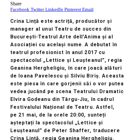
Share
Facebook
Twitter
LinkedIn
Pinterest
Email
Crina Lință este actriță, producător și
manager al unui Teatru de succes din
București-Teatrul Arte dell’Anima și al
Asociației cu același nume
.
A debutat în
teatrul profesionist în anul 2017 cu
spectacolul „Lettice și Leușteanul”, regia
Geanina Hergheligiu, în care joacă alături
de Ioana Pavelescu și Silviu Biriș. Aceasta
este piesa în care gorjenii săi o vor putea
vedea jucând pe scena Teatrului Dramatic
Elvira Godeanu din Târgu-Jiu, în cadrul
Festivalului Național de Teatru. Astfel,
pe 21 mai, de la orele 20:00, sunteți
așteptați la spectacolul „Lettice și
Leușteanul” de Peter Shaffer, traducere
Crina Lință, regia Geanina Hergheligiu.