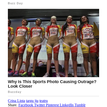
Crina Linta
targu jiu
teatru
Share.
Facebook
Twitter
Pinterest
LinkedIn
Tumblr