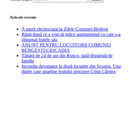
Articole recente
A murit electrocutat la Zilele Comunei Berlești
Rănit după ce a vrut să ridice autoturismul cu care s-a
răsturnat fratele său
ANUNȚ PENTRU LOCUITORII COMUNEI
BENGEȘTI-CIOCADIA
Tânără de 24 de ani din Runcu, dată dispărută de
familie
Incendiu devastator la două locuințe din Scoarța. Una
dintre case aparține fostului procuror Cristi Cârstea