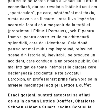
petrecute pe Marea Scară a Conacului. Lotte o
concediază, dar are revelația întâlnirii unui om
„spectaculos”, pe care, săptămâni mai târziu,
simte nevoia sa îl caute. Lotte îi va împărtăși
acesteia faptul că a moștenit de la tatăl ei
(proprietarul Editurii Perseus), „ochii” pentru
frumos, pentru construcțiile cu arhitectură
splendidă, care dau identitate. Cele două
petrec tot mai mult timp împreună, reînviind
scene din istorie și, inevitabil, se produce un
accident, care conduce la un proces public. Cel
mai intrigat de toate întâmplările ciudate care
declanșează accidentul este avocatul
Bardolph, un profesionist prins fără voia sa în
mrejele imaginației actriței Lettice Douffet.
Dragi gorjeni, sunteți așteptați să aflați
ce au în comun Lettice Douffet, Charlotte
Schoen și Maria Stuart, regina Scoției la