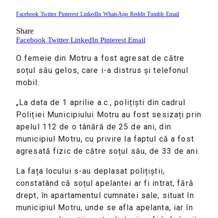
Facebook
Twitter
Pinterest
LinkedIn
WhatsApp
Reddit
Tumblr
Email
Share
Facebook
Twitter
LinkedIn
Pinterest
Email
O femeie din Motru a fost agresat de către
soțul său gelos, care i-a distrus și telefonul
mobil.
„La data de 1 aprilie a.c., polițiști din cadrul
Poliției Municipiului Motru au fost sesizați prin
apelul 112 de o tânără de 25 de ani, din
municipiul Motru, cu privire la faptul că a fost
agresată fizic de către soțul său, de 33 de ani.
La fața locului s-au deplasat polițiștii,
constatând că soțul apelantei ar fi intrat, fără
drept, în apartamentul cumnatei sale, situat în
municipiul Motru, unde se afla apelanta, iar în