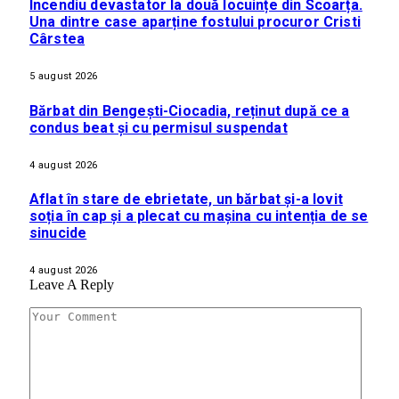
Incendiu devastator la două locuințe din Scoarța.
Una dintre case aparține fostului procuror Cristi
Cârstea
5 august 2026
Bărbat din Bengești-Ciocadia, reținut după ce a
condus beat și cu permisul suspendat
4 august 2026
Aflat în stare de ebrietate, un bărbat și-a lovit
soția în cap și a plecat cu mașina cu intenția de se
sinucide
4 august 2026
Leave A Reply