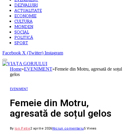
EVENIMENT
DEZVALUIRI
ACTUALITATE
ECONOMIE
CULTURA
MONDEN
SOCIAL
POLITICĂ
SPORT
Facebook
X (Twitter)
Instagram
Home
»
EVENIMENT
»
Femeie din Motru, agresată de soțul
gelos
EVENIMENT
Femeie din Motru,
agresată de soțul gelos
By
Ion Petre
2 aprilie 2026
Niciun comentariu
5
Views