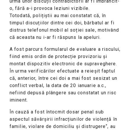
urma unor discuții contradictorii ar fi îmbrâncit-
o, fără a-i provoca leziuni vizibile.
Totodată, polițiștii au mai constatat că, în
timpul discuțiilor dintre cei doi, bărbatul ar fi
distrus telefonul mobil al soției sale, motivând
că aceasta nu i-ar fi răspuns la apeluri.
A fost parcurs formularul de evaluare a riscului,
fiind emis ordin de protecție provizoriu și
montat dispozitiv electronic de supraveghere.
În urma verificărilor efectuate a reieșit faptul
că, anterior, între cei doi a mai fost sesizat un
conflict verbal, la data de 20 ianuarie a.c.,
nefiind depusă plângere sau constatat un risc
iminent.
În cauză a fost întocmit dosar penal sub
aspectul săvârșirii infracțiunilor de violență în
familie, violare de domiciliu și distrugere“, au