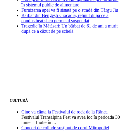
în sistemul public de alimentare
Furnizarea apei va fi sistată pe o stradă din Târgu Jiu
Bărbat din Bengești-Ciocadia, reținut după ce a
condus beat și cu permisul suspendat
Tragedie în Mătăsari: Un bărbat de 61 de ani a murit
după ce a căzut de pe schelă
CULTURĂ
Cine va cânta la Festivalul de rock de la Rânca
Festivalul Transalpina Fest va avea loc în perioada 30
iunie – 1 iulie în
...
Concert de colinde susținut de corul Mitropoliei