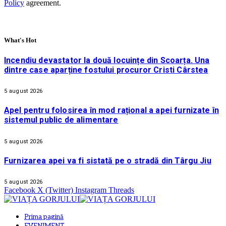
Policy
agreement.
What's Hot
Incendiu devastator la două locuințe din Scoarța. Una
dintre case aparține fostului procuror Cristi Cârstea
5 august 2026
Apel pentru folosirea în mod rațional a apei furnizate în
sistemul public de alimentare
5 august 2026
Furnizarea apei va fi sistată pe o stradă din Târgu Jiu
5 august 2026
Facebook
X (Twitter)
Instagram
Threads
Prima pagină