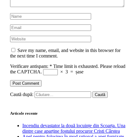
Save my name, email, and website in this browser for
the next time I comment.
Verificare antispam:
*
Time limit is exhausted. Please reload
the CAPTCHA.
×
3
=
șase
Caută după:
Articole recente
Incendiu devastator la două locuințe din Scoarța. Una
dintre case aparține fostului procuror Cristi Cârstea
Apel pentru folosirea în mod rațional a apei furnizate