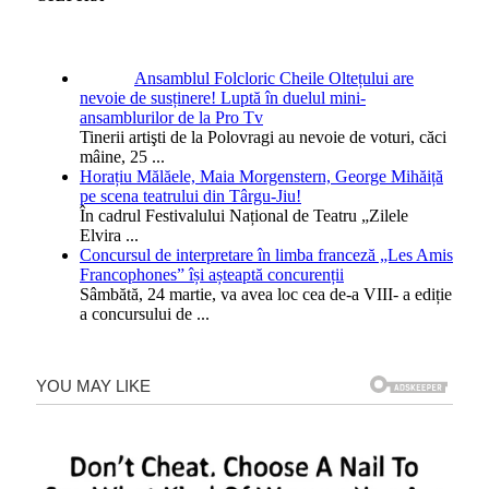
Ansamblul Folcloric Cheile Oltețului are
nevoie de susținere! Luptă în duelul mini-
ansamblurilor de la Pro Tv
Tinerii artişti de la Polovragi au nevoie de voturi, căci
mâine, 25
...
Horațiu Mălăele, Maia Morgenstern, George Mihăiță
pe scena teatrului din Târgu-Jiu!
În cadrul Festivalului Național de Teatru „Zilele
Elvira
...
Concursul de interpretare în limba franceză „Les Amis
Francophones” își așteaptă concurenții
Sâmbătă, 24 martie, va avea loc cea de-a VIII- a ediție
a concursului de
...