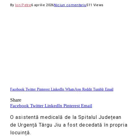
By
Ion Petre
6 aprilie 2026
Niciun comentariu
511
Views
Facebook
Twitter
Pinterest
LinkedIn
WhatsApp
Reddit
Tumblr
Email
Share
Facebook
Twitter
LinkedIn
Pinterest
Email
O asistentă medicală de la Spitalul Județean
de Urgență Târgu Jiu a fost decedată în propria
locuință.