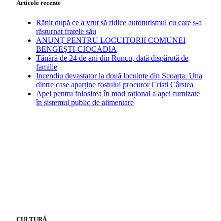
Articole recente
Rănit după ce a vrut să ridice autoturismul cu care s-a
răsturnat fratele său
ANUNȚ PENTRU LOCUITORII COMUNEI
BENGEȘTI-CIOCADIA
Tânără de 24 de ani din Runcu, dată dispărută de
familie
Incendiu devastator la două locuințe din Scoarța. Una
dintre case aparține fostului procuror Cristi Cârstea
Apel pentru folosirea în mod rațional a apei furnizate
în sistemul public de alimentare
CULTURĂ