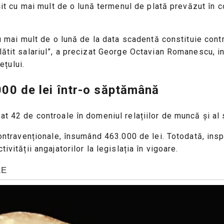
ășit cu mai mult de o lună termenul de plată prevăzut în 
 cu mai mult de o lună de la data scadentă constituie con
lătit salariul”, a precizat George Octavian Romanescu, i
ețului.
000 de lei într-o săptămână
t 42 de controale în domeniul relațiilor de muncă și al s
 contravenționale, însumând 463.000 de lei. Totodată, ins
ivității angajatorilor la legislația în vigoare.