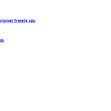
sturnat fratele său
IA