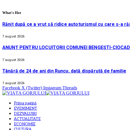
What's Hot
Rănit după ce a vrut să ridice autoturismul cu care s-a ră
7 august 2026
ANUNȚ PENTRU LOCUITORII COMUNEI BENGEȘTI-CIOCAD
7 august 2026
Tânără de 24 de ani din Runcu, dată dispărută de familie
7 august 2026
Facebook
X (Twitter)
Instagram
Threads
Prima pagină
EVENIMENT
DEZVALUIRI
ACTUALITATE
ECONOMIE
CULTURA