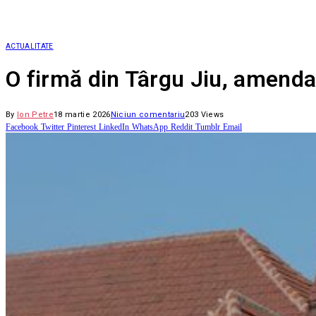
ACTUALITATE
O firmă din Târgu Jiu, amendată
By
Ion Petre
18 martie 2026
Niciun comentariu
203
Views
Facebook
Twitter
Pinterest
LinkedIn
WhatsApp
Reddit
Tumblr
Email