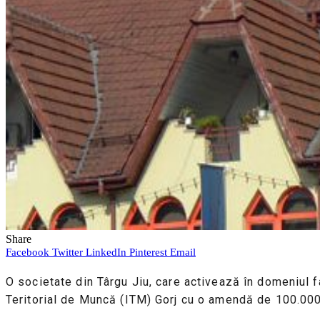
Share
Facebook
Twitter
LinkedIn
Pinterest
Email
O societate din Târgu Jiu, care activează în domeniul fa
Teritorial de Muncă (ITM) Gorj cu o amendă de 100.000 de