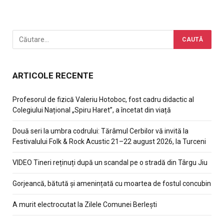
ARTICOLE RECENTE
Profesorul de fizică Valeriu Hotoboc, fost cadru didactic al
Colegiului Național „Spiru Haret”, a încetat din viață
Două seri la umbra codrului: Tărâmul Cerbilor vă invită la
Festivalului Folk & Rock Acustic 21–22 august 2026, la Turceni
VIDEO Tineri reținuți după un scandal pe o stradă din Târgu Jiu
Gorjeancă, bătută și amenințată cu moartea de fostul concubin
A murit electrocutat la Zilele Comunei Berlești