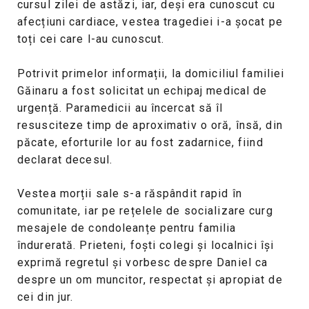
cursul zilei de astăzi, iar, deși era cunoscut cu
afecțiuni cardiace, vestea tragediei i-a șocat pe
toți cei care l-au cunoscut.
Potrivit primelor informații, la domiciliul familiei
Găinaru a fost solicitat un echipaj medical de
urgență. Paramedicii au încercat să îl
resusciteze timp de aproximativ o oră, însă, din
păcate, eforturile lor au fost zadarnice, fiind
declarat decesul.
Vestea morții sale s-a răspândit rapid în
comunitate, iar pe rețelele de socializare curg
mesajele de condoleanțe pentru familia
îndurerată. Prieteni, foști colegi și localnici își
exprimă regretul și vorbesc despre Daniel ca
despre un om muncitor, respectat și apropiat de
cei din jur.