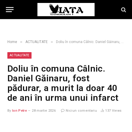
»
»
Home
ACTUALITATE
Doliu în comuna Câlnic. Daniel Găinaru, fost pădurar, a murit la doar 40 de ani în urma unui infarct
ACTUALITATE
Doliu în comuna Câlnic.
Daniel Găinaru, fost
pădurar, a murit la doar 40
de ani în urma unui infarct
By
Ion Petre
28 martie 2026
Niciun comentariu
137
Views