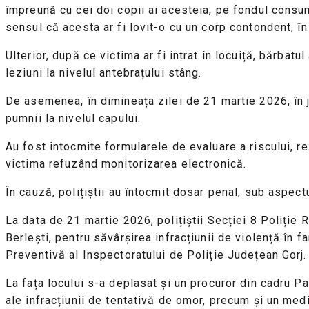
împreună cu cei doi copii ai acesteia, pe fondul consumu
sensul că acesta ar fi lovit-o cu un corp contondent, î
Ulterior, după ce victima ar fi intrat în locuiță, bărba
leziuni la nivelul antebrațului stâng.
De asemenea, în dimineața zilei de 21 martie 2026, în ju
pumnii la nivelul capului.
Au fost întocmite formularele de evaluare a riscului, re
victima refuzând monitorizarea electronică.
În cauză, polițiștii au întocmit dosar penal, sub aspectul
La data de 21 martie 2026, polițiștii Secției 8 Poliție
Berlești, pentru săvârșirea infracțiunii de violență în 
Preventivă al Inspectoratului de Poliție Județean Gorj.
La fața locului s-a deplasat și un procuror din cadru P
ale infracțiunii de tentativă de omor, precum și un med