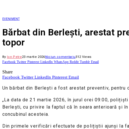
EVENIMENT
Bărbat din Berlești, arestat p
topor
By
Ion Petre
23 martie 2026
Niciun comentariu
312
Views
Facebook
Twitter
Pinterest
LinkedIn
WhatsApp
Reddit
Tumblr
Email
Share
Facebook
Twitter
LinkedIn
Pinterest
Email
Un bărbat din Berlești a fost arestat preventiv, pentru
„La data de 21 martie 2026, în jurul orei 09:00, polițișt
Berlești, cu privire la faptul că în seara anterioară și î
concubinul acesteia.
Din primele verificări efectuate de polițiștii ajunși la f