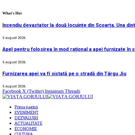
What's Hot
Incendiu devastator la două locuințe din Scoarța. Una din
5 august 2026
Apel pentru folosirea în mod rațional a apei furnizate în 
5 august 2026
Furnizarea apei va fi sistată pe o stradă din Târgu Jiu
5 august 2026
Facebook
X (Twitter)
Instagram
Threads
Prima pagină
EVENIMENT
DEZVALUIRI
ACTUALITATE
ECONOMIE
CULTURA