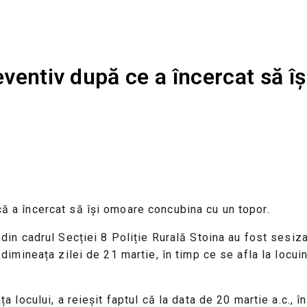
reventiv după ce a încercat să 
 că a încercat să își omoare concubina cu un topor.
i din cadrul Secției 8 Poliție Rurală Stoina au fost sesiz
n dimineața zilei de 21 martie, în timp ce se afla la locui
ața locului, a reieșit faptul că la data de 20 martie a.c., 