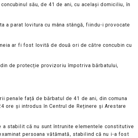
concubinul său, de 41 de ani, cu același domiciliu, în
sta a parat lovitura cu mâna stângă, fiindu-i provocate
meia ar fi fost lovită de două ori de către concubin cu
din de protecție provizoriu împotriva bărbatului,
irii penale față de bărbatul de 41 de ani, din comuna
24 ore și introdus în Centrul de Reținere și Arestare
 a stabilit că nu sunt întrunite elementele constitutive
 examinat persoana vătămată, stabilind că nu i-a fost