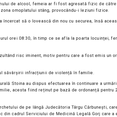
lui de alcool, femeia ar fi fost agresată fizic de către 
n zona omoplatului stâng, provocându-i leziuni fizice.
tul a încercat să o lovească din nou cu securea, însă acea
rul orei 08:30, în timp ce se afla la poarta locuinței, fe
zultând risc iminent, motiv pentru care a fost emis un or
 săvârşirii infracțiunii de violență în familie.
 Rurală Stoina au dispus efectuarea în continuare a urmăr
familie, acesta fiind reținut pe bază de ordonanță pentru 
archetului de pe lângă Judecătoria Târgu Cărbunești, care
ic din cadrul Serviciului de Medicină Legală Gorj care a