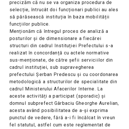
precizăm că nu se va organiza procedura de
selecție, întrucât doi funcționari publici au ales
să părăsească instituția în baza mobilității
funcțiilor publice.
Menționăm că întregul proces de analiză a
posturilor și de dimensionare a fiecărei
structuri din cadrul Instituției Prefectului s-a
realizat în concordanță cu actele normative
sus-menționate, de către șefii serviciilor din
cadrul instituției, sub supravegherea
prefectului Șerban Predescu și cu coordonarea
metodologică a structurilor de specialitate din
cadrul Ministerului Afacerilor Interne. La
aceste activități a participat (sporadic) și
domnul subprefect Gârbaciu Gheorghe Aurelian,
acesta având posibilitatea de a-și exprima
punctul de vedere, fără a-i fi încălcat în vreun
fel statutul, astfel cum este reglementat de