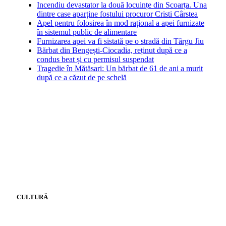
Incendiu devastator la două locuințe din Scoarța. Una
dintre case aparține fostului procuror Cristi Cârstea
Apel pentru folosirea în mod rațional a apei furnizate
în sistemul public de alimentare
Furnizarea apei va fi sistată pe o stradă din Târgu Jiu
Bărbat din Bengești-Ciocadia, reținut după ce a
condus beat și cu permisul suspendat
Tragedie în Mătăsari: Un bărbat de 61 de ani a murit
după ce a căzut de pe schelă
CULTURĂ