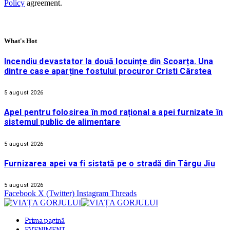
Policy
agreement.
What's Hot
Incendiu devastator la două locuințe din Scoarța. Una
dintre case aparține fostului procuror Cristi Cârstea
5 august 2026
Apel pentru folosirea în mod rațional a apei furnizate în
sistemul public de alimentare
5 august 2026
Furnizarea apei va fi sistată pe o stradă din Târgu Jiu
5 august 2026
Facebook
X (Twitter)
Instagram
Threads
Prima pagină