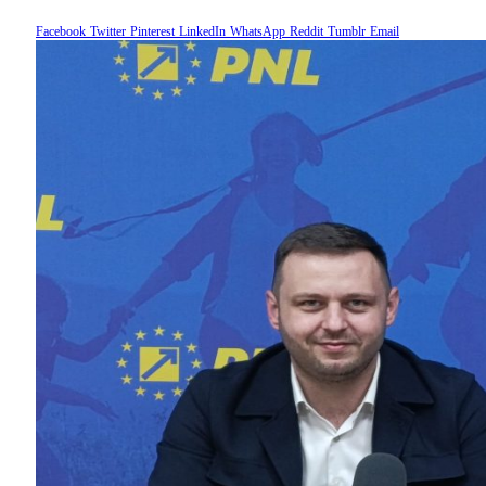
Facebook
Twitter
Pinterest
LinkedIn
WhatsApp
Reddit
Tumblr
Email