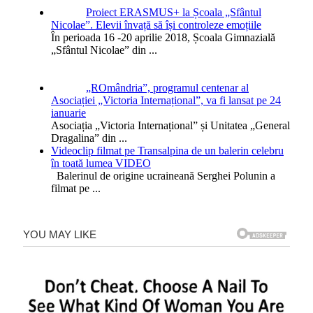
Proiect ERASMUS+ la Școala „Sfântul
Nicolae”. Elevii învață să își controleze emoțiile
În perioada 16 -20 aprilie 2018, Școala Gimnazială
„Sfântul Nicolae” din
...
„ROmândria”, programul centenar al
Asociației „Victoria Internațional”, va fi lansat pe 24
ianuarie
Asociația „Victoria Internațional” și Unitatea „General
Dragalina” din
...
Videoclip filmat pe Transalpina de un balerin celebru
în toată lumea VIDEO
Balerinul de origine ucraineană Serghei Polunin a
filmat pe
...