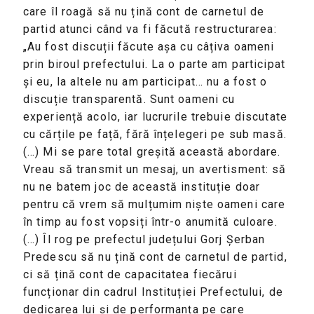
care îl roagă să nu țină cont de carnetul de
partid atunci când va fi făcută restructurarea:
„Au fost discuții făcute așa cu câțiva oameni
prin biroul prefectului. La o parte am participat
și eu, la altele nu am participat… nu a fost o
discuție transparentă. Sunt oameni cu
experiență acolo, iar lucrurile trebuie discutate
cu cărțile pe față, fără înțelegeri pe sub masă.
(…) Mi se pare total greșită această abordare.
Vreau să transmit un mesaj, un avertisment: să
nu ne batem joc de această instituție doar
pentru că vrem să mulțumim niște oameni care
în timp au fost vopsiți într-o anumită culoare.
(…) Îl rog pe prefectul județului Gorj Șerban
Predescu să nu țină cont de carnetul de partid,
ci să țină cont de capacitatea fiecărui
funcționar din cadrul Instituției Prefectului, de
dedicarea lui și de performanța pe care