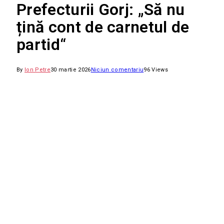
Prefecturii Gorj: „Să nu
țină cont de carnetul de
partid“
By
Ion Petre
30 martie 2026
Niciun comentariu
96
Views