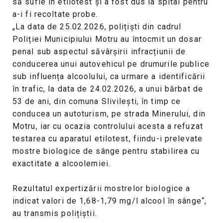
să sufle în etilotest și a fost dus la spital pentru
a-i fi recoltate probe.
„La data de 25.02.2026, polițiști din cadrul
Poliției Municipiului Motru au întocmit un dosar
penal sub aspectul săvârșirii infracțiunii de
conducerea unui autovehicul pe drumurile publice
sub influența alcoolului, ca urmare a identificării
în trafic, la data de 24.02.2026, a unui bărbat de
53 de ani, din comuna Slivilești, în timp ce
conducea un autoturism, pe strada Minerului, din
Motru, iar cu ocazia controlului acesta a refuzat
testarea cu aparatul etilotest, fiindu-i prelevate
mostre biologice de sânge pentru stabilirea cu
exactitate a alcoolemiei.
Rezultatul expertizării mostrelor biologice a
indicat valori de 1,68-1,79 mg/l alcool în sânge“,
au transmis polițiștii.