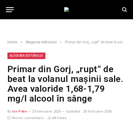
»
»
Home
Alegerea editorului
Primar din Gorj, „rupt“ de beat la volanul mașinii sale. Avea valoride 1,68-1,79 mg/l alcool în sânge
ALEGEREA EDITORULUI
Primar din Gorj, „rupt“ de
beat la volanul mașinii sale.
Avea valoride 1,68-1,79
mg/l alcool în sânge
By
Ion Petre
25 februarie 2026
Updated:
25 februarie 2026
Niciun comentariu
48
Views