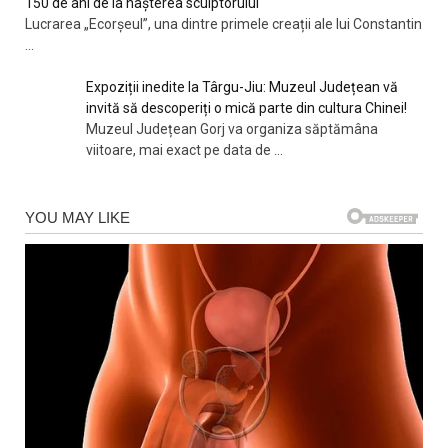
150 de ani de la nașterea sculptorului
Lucrarea „Ecorșeul”, una dintre primele creații ale lui Constantin
...
Expoziții inedite la Târgu-Jiu: Muzeul Județean vă
invită să descoperiți o mică parte din cultura Chinei!
Muzeul Județean Gorj va organiza săptămâna
viitoare, mai exact pe data de
...