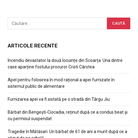
ARTICOLE RECENTE
Incendiu devastator la două locuințe din Scoarța. Una dintre
case aparține fostului procuror Cristi Cârstea
Apel pentru folosirea în mod rațional a apei furnizate în
sistemul public de alimentare
Furnizarea apei va fi sistată pe o stradă din Târgu Jiu
Bărbat din Bengești-Ciocadia, reținut după ce a condus beat și
cu permisul suspendat
Tragedie în Mătăsari: Un bărbat de 61 de ani a murit după ce a
căzut de pe schelă