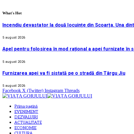
What's Hot
Incendiu devastator la două locuințe din Scoarța. Una din
5 august 2026
Apel pentru folosirea în mod rațional a apei furnizate în 
5 august 2026
Furnizarea apei va fi sistată pe o stradă din Târgu Jiu
5 august 2026
Facebook
X (Twitter)
Instagram
Threads
Prima pagină
EVENIMENT
DEZVALUIRI
ACTUALITATE
ECONOMIE
CULTURA