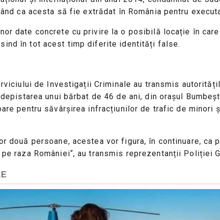
urmând ca acesta să fie extrădat în România pentru execu
or date concrete cu privire la o posibilă locație în care
nd în tot acest timp diferite identități false.
rviciului de Investigații Criminale au transmis autoritățilo
la depistarea unui bărbat de 46 de ani, din orașul Bumbeș
oare pentru săvârșirea infracțiunilor de trafic de minori
lor două persoane, acestea vor figura, în continuare, ca
 pe raza României“, au transmis reprezentanții Poliției G