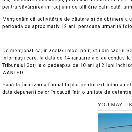
pentru săvârșirea infracțiunii de tâlhărie calificată, 
Menționăm că activitățile de căutare și de obținere a un
perioadă de aproximativ 12 ani, persoana urmărită folosi
De menționat că, în același mod, polițiștii din cadrul Se
informații care, la data de 14 ianuarie a.c. au condus 
Tribunalul Gorj la o pedeapsă de 10 ani și 2 luni închis
WANTED.
Până la finalizarea formalităților pentru extrădarea ce
data depunerii celor în cauză într-o unitate de detenție