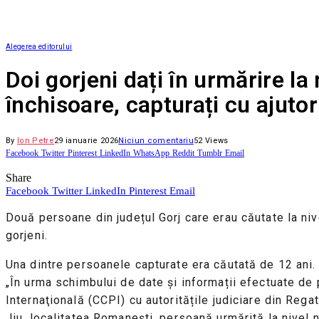
Alegerea editorului
Doi gorjeni dați în urmărire la
închisoare, capturați cu ajutoru
By
Ion Petre
29 ianuarie 2026
Niciun comentariu
52
Views
Facebook
Twitter
Pinterest
LinkedIn
WhatsApp
Reddit
Tumblr
Email
Share
Facebook
Twitter
LinkedIn
Pinterest
Email
Două persoane din județul Gorj care erau căutate la nive
gorjeni.
Una dintre persoanele capturate era căutată de 12 ani.
„În urma schimbului de date și informații efectuate de p
Internaţională (CCPI) cu autoritățile judiciare din Regat
Jiu, localitatea Romanești, persoană urmărită la nivel 