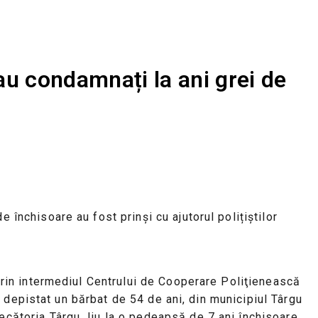
rau condamnați la ani grei de
 închisoare au fost prinși cu ajutorul polițiștilor
 prin intermediul Centrului de Cooperare Poliţienească
ost depistat un bărbat de 54 de ani, din municipiul Târgu
decătoria Târgu Jiu la o pedeapsă de 7 ani închisoare