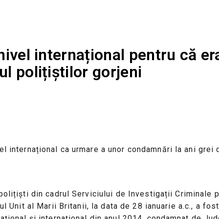
 nivel internațional pentru că e
l polițiștilor gorjeni
l internațional ca urmare a unor condamnări la ani grei de
olițiști din cadrul Serviciului de Investigații Criminale
ul Unit al Marii Britanii, la data de 28 ianuarie a.c., a f
național și internațional din anul 2014, condamnat de Ju