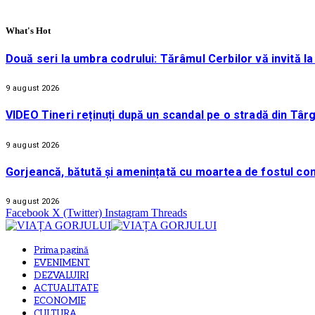
What's Hot
Două seri la umbra codrului: Tărâmul Cerbilor vă invită l
9 august 2026
VIDEO Tineri reținuți după un scandal pe o stradă din Târg
9 august 2026
Gorjeancă, bătută și amenințată cu moartea de fostul co
9 august 2026
Facebook
X (Twitter)
Instagram
Threads
Prima pagină
EVENIMENT
DEZVALUIRI
ACTUALITATE
ECONOMIE
CULTURA