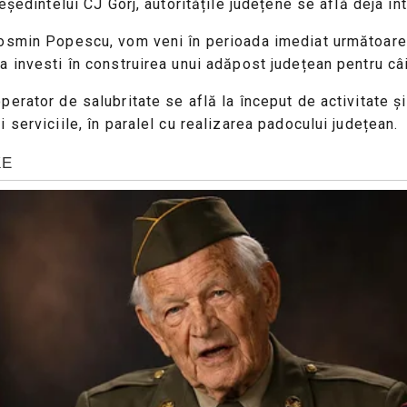
eședintelui CJ Gorj, autoritățile județene se află deja î
osmin Popescu, vom veni în perioada imediat următoare cu
a investi în construirea unui adăpost județean pentru câ
erator de salubritate se află la început de activitate ș
serviciile, în paralel cu realizarea padocului județean.