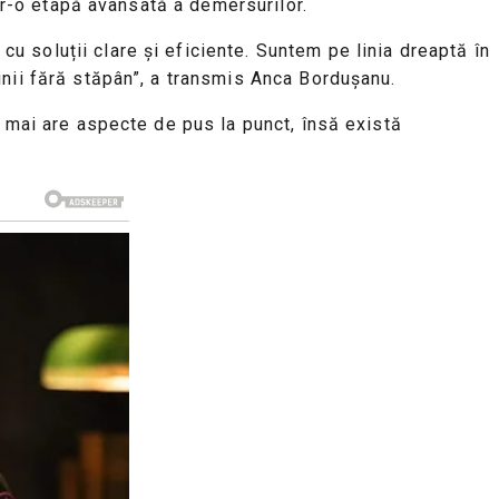
ntr-o etapă avansată a demersurilor.
 soluții clare și eficiente. Suntem pe linia dreaptă în
inii fără stăpân”, a transmis Anca Bordușanu.
i mai are aspecte de pus la punct, însă există