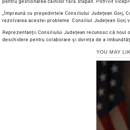
pentru gestionarea câinilor fără stăpân. Potrivit vicepr
„Împreună cu președintele Consiliului Județean Gorj, C
rezolvarea acestei probleme. Consiliul Județean Gorj v
Reprezentanții Consiliului Județean recunosc că noul op
deschidere pentru colaborare și dorința de a îmbunătăți 