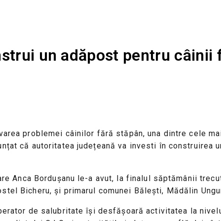
strui un adăpost pentru câinii 
varea problemei câinilor fără stăpân, una dintre cele mai
nțat că autoritatea județeană va investi în construirea 
are Anca Bordușanu le-a avut, la finalul săptămânii trecut
stel Bicheru, și primarul comunei Bălești, Mădălin Ungu
rator de salubritate își desfășoară activitatea la nivelul