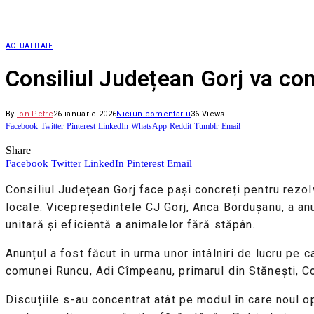
ACTUALITATE
Consiliul Județean Gorj va con
By
Ion Petre
26 ianuarie 2026
Niciun comentariu
36
Views
Facebook
Twitter
Pinterest
LinkedIn
WhatsApp
Reddit
Tumblr
Email
Share
Facebook
Twitter
LinkedIn
Pinterest
Email
Consiliul Județean Gorj face pași concreți pentru rezol
locale. Vicepreședintele CJ Gorj, Anca Bordușanu, a anu
unitară și eficientă a animalelor fără stăpân.
Anunțul a fost făcut în urma unor întâlniri de lucru pe c
comunei Runcu, Adi Cîmpeanu, primarul din Stănești, Co
Discuțiile s-au concentrat atât pe modul în care noul ope