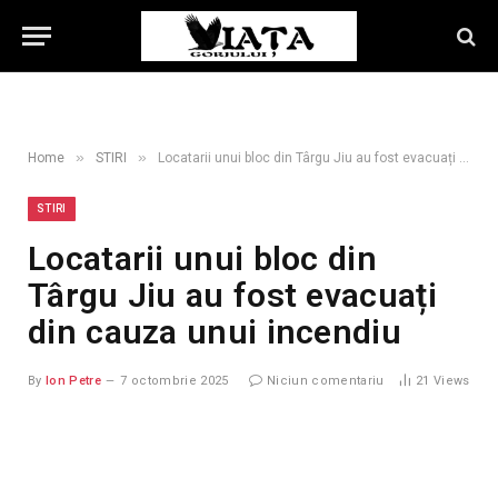
»
»
Home
STIRI
Locatarii unui bloc din Târgu Jiu au fost evacuați din cauza unui incendiu
STIRI
Locatarii unui bloc din
Târgu Jiu au fost evacuați
din cauza unui incendiu
By
Ion Petre
7 octombrie 2025
Niciun comentariu
21
Views