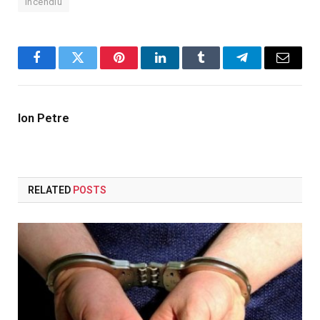
incendiu
Facebook
Twitter
Pinterest
LinkedIn
Tumblr
Telegram
Email
Ion Petre
RELATED
POSTS