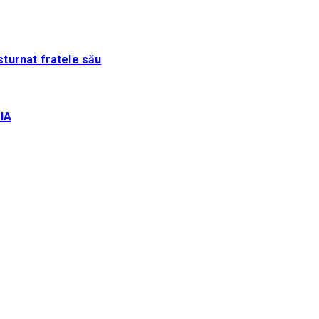
sturnat fratele său
IA