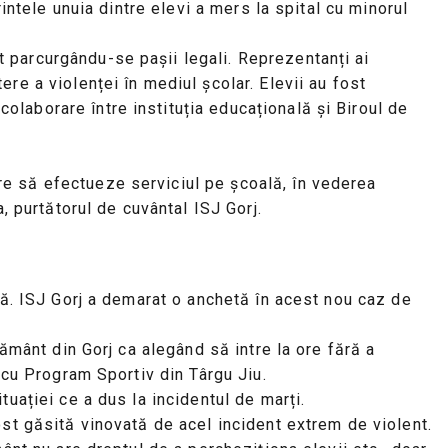
intele unuia dintre elevi a mers la spital cu minorul
 parcurgându-se pașii legali. Reprezentanți ai
re a violenței în mediul școlar. Elevii au fost
laborare între instituția educațională și Biroul de
re să efectueze serviciul pe școală, în vederea
, purtătorul de cuvântal ISJ Gorj.
ră. ISJ Gorj a demarat o anchetă în acest nou caz de
țământ din Gorj ca alegând să intre la ore fără a
 cu Program Sportiv din Târgu Jiu.
uației ce a dus la incidentul de marți.
ost găsită vinovată de acel incident extrem de violent.