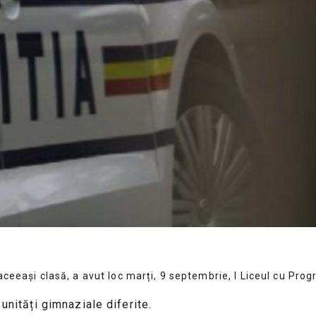
 aceeași clasă, a avut loc marți, 9 septembrie, l
Liceul cu Prog
unități gimnaziale diferite.