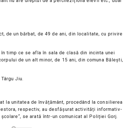
ânt nu are dreptul de a percheziționa elevii etc., doar
, de un bărbat, de 49 de ani, din localitate, cu privire
 în timp ce se afla în sala de clasă din incinta unei
 corpului de un alt minor, de 15 ani, din comuna Bălești,
 Târgu Jiu.
asat la unitatea de învățământ, procedând la consilierea
acestora, respectiv, au desfășurat activități informativ-
școlare“, se arată într-un comunicat al Poliției Gorj.