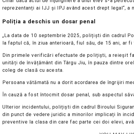
Chiar dacă actul de înjunghiere a unui elev s-a petrecut
reprezentanți ai IJJ și IPJ având acest drept legal“, a 
Poliția a deschis un dosar penal
„La data de 10 septembrie 2025, polițiști din cadrul Poli
la faptul că, în ziua anterioară, fiul său, de 15 ani, ar fi
Din primele verificări efectuate de polițiști, a reieșit 
unități de învățământ din Târgu Jiu, în pauza dintre orel
coleg de clasă cu acesta.
Persoana vătămată nu a dorit acordarea de îngrijiri medi
În cauză a fost întocmit dosar penal, sub aspectul săvârş
Ulterior incidentului, polițiști din cadrul Biroului Sigu
din punct de vedere juridic a minorilor implicați în inci
preventive la clasa din care fac parte cei doi elevi, av