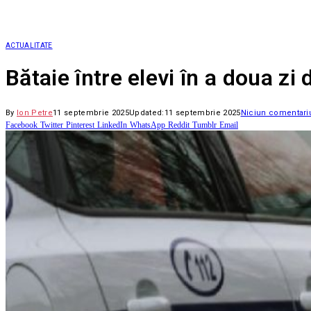
ACTUALITATE
Bătaie între elevi în a doua zi 
By
Ion Petre
11 septembrie 2025
Updated:
11 septembrie 2025
Niciun comentari
Facebook
Twitter
Pinterest
LinkedIn
WhatsApp
Reddit
Tumblr
Email