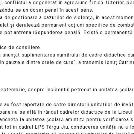
 conflictul a degenerat în agresiune fizică. Ulterior, păr
izându-se un dosar penal în acest sens.
 de gestionare a cazurilor de violență, în acest moment
rulat și derulează permanent acțiuni specifice de combate
e pot antrena răspunderea penală. Există o permanentă co
fice de consiliere.
a anunțat suplimentarea numărului de cadre didactice ca
în pauzele dintre orele de curs“, a transmis Ionuț Catrina
 septembrie, despre incidentul petrecut în unitatea școla
 au fost raportate de către directorii unităților de învă
oane nu se află în rândul cadrelor didactice de la Liceul
chetă la unitatea școlară amintită pentru verificarea sit
 tot în cadrul LPS Târgu Jiu, conducerea unității nu a f