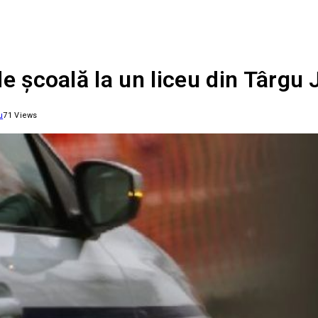
de școală la un liceu din Târgu 
u
71
Views