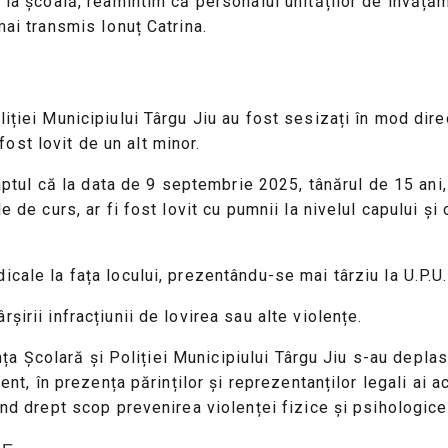
 la școală, reamintim că personalul unităților de învățăm
mai transmis Ionuț Catrina.
ției Municipiului Târgu Jiu au fost sesizați în mod direct
 fost lovit de un alt minor.
faptul că la data de 9 septembrie 2025, tânărul de 15 ani,
e de curs, ar fi fost lovit cu pumnii la nivelul capului și
cale la fața locului, prezentându-se mai târziu la U.P.U.
irii infracțiunii de lovirea sau alte violențe.
ranța Școlară și Poliției Municipiului Târgu Jiu s-au depl
dent, în prezența părinților și reprezentanților legali ai 
ând drept scop prevenirea violenței fizice și psihologice 