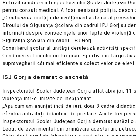
Potrivit conducerii Inspectoratului Școlar Județean Gorj,
pentru consult medical. A fost sesizată poliția, desch
„Conducerea unității de învățământ a demarat procedura
Biroului de Siguranță Școlară din cadrul IPJ Gorj au de
informați despre consecințele unor fapte de violență c
Siguranță Școlară din cadrul IPJ Gorj.
Consilierul școlar al unității derulează activități speci
Conducerea Liceului cu Program Sportiv din Târgu Jiu 
supravegherii cât mai eficiente a colectivelor de elevi 
ISJ Gorj a demarat o anchetă
Inspectoratul Școlar Județean Gorj a aflat abia joi, 11
violență într-o unitate de învățământ.
„Așa cum am anunțat încă de ieri, doar 3 cadre didactice
efectua activități didactice de predare. Acele trei pers
Inspectoratul Școlar Județean Gorj a demarat astăzi o an
Legat de evenimentul din primăvara acestui an, petrecut