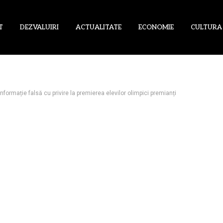
T
DEZVALUIRI
ACTUALITATE
ECONOMIE
CULTURA
rmație falsă cu privire la premierea elevilor olimpici premianți