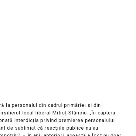
 la personalul din cadrul primăriei și din
silierul local liberal Mitruț Stănoiu: „În captura
nată interdicția privind premierea personalului
tant de subliniat că reacțiile publice nu au
potrivă – în anii anteriori, aceasta a fost nu doar