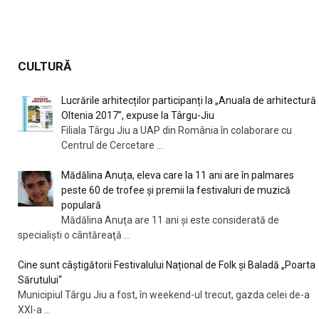
CULTURĂ
Lucrările arhitecților participanți la „Anuala de arhitectură
Oltenia 2017”, expuse la Târgu-Jiu
Filiala Târgu Jiu a UAP din România în colaborare cu
Centrul de Cercetare
...
Mădălina Anuța, eleva care la 11 ani are în palmares
peste 60 de trofee și premii la festivaluri de muzică
populară
Mădălina Anuţa are 11 ani și este considerată de
specialişti o cântăreaţă
...
Cine sunt câștigătorii Festivalului Național de Folk și Baladă „Poarta
Sărutului“
Municipiul Târgu Jiu a fost, în weekend-ul trecut, gazda celei de-a
XXI-a
...