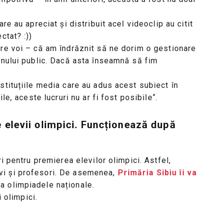
re au apreciat și distribuit acel videoclip au citit
ctat? :))
tre voi – că am îndrăznit să ne dorim o gestionare
anului public. Dacă asta înseamnă să fim
stituțiile media care au adus acest subiect în
le, aceste lucruri nu ar fi fost posibile“.
e elevii olimpici. Funcționează după
ri pentru premierea elevilor olimpici. Astfel,
vi și profesori. De asemenea,
Primăria Sibiu îi va
a olimpiadele naționale.
i olimpici.