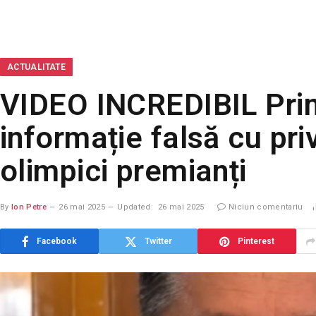
ACTUALITATE
VIDEO INCREDIBIL Pri
informație falsă cu pri
olimpici premianți
By
Ion Petre
26 mai 2025
Updated:
26 mai 2025
Niciun comentariu
Facebook
Twitter
Pinterest