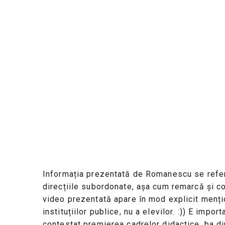
Informația prezentată de Romanescu se referă
direcțiile subordonate, așa cum remarcă și con
video prezentată apare în mod explicit mențio
instituțiilor publice, nu a elevilor. :)) E impor
contestat premierea cadrelor didactice, ba dim