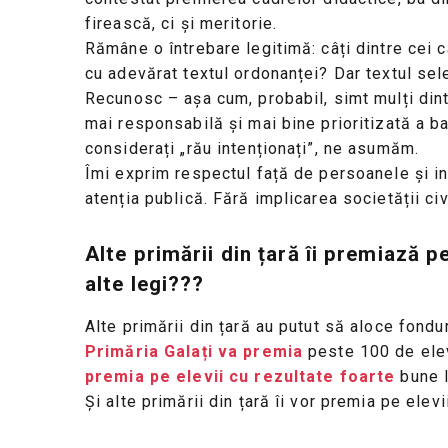
firească, ci și meritorie.
Rămâne o întrebare legitimă: câți dintre cei ca
cu adevărat textul ordonanței? Dar textul sele
Recunosc – așa cum, probabil, simt mulți din
mai responsabilă și mai bine prioritizată a b
considerați „rău intenționați”, ne asumăm.
Îmi exprim respectul față de persoanele și in
atenția publică. Fără implicarea societății civi
Alte primării din țară îi premiază p
alte legi???
Alte primării din țară au putut să aloce fondu
Primăria Galați va premia
peste 100 de ele
premia pe elevii cu rezultate foarte
bune l
Și alte primării din țară îi vor premia pe elevi