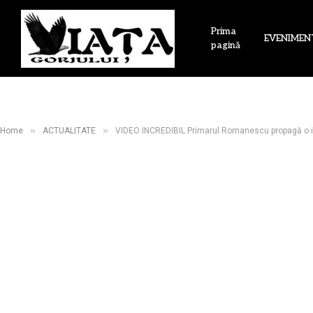
Prima
EVENIMEN
pagină
»
»
Home
ACTUALITATE
VIDEO INCREDIBIL Primarul Romanescu propagă o info