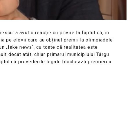
scu, a avut o reacție cu privire la faptul că, în
ia pe elevii care au obținut premii la olimpiadele
un „fake news“, cu toate că realitatea este
t decât atât, chiar primarul municipiului Târgu
faptul că prevederile legale blochează premierea