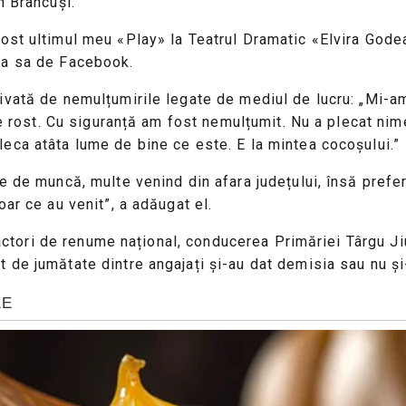
n Brâncuși.
 fost ultimul meu «Play» la Teatrul Dramatic «Elvira God
na sa de Facebook.
ivată de nemulțumirile legate de mediul de lucru: „Mi-a
re rost. Cu siguranță am fost nemulțumit. Nu a plecat nim
eca atâta lume de bine ce este. E la mintea cocoșului.”
e de muncă, multe venind din afara județului, însă prefer
ar ce au venit”, a adăugat el.
r actori de renume național, conducerea Primăriei Târgu J
 de jumătate dintre angajați și-au dat demisia sau nu și