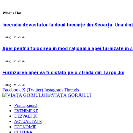
What's Hot
Incendiu devastator la două locuințe din Scoarța. Una din
5 august 2026
Apel pentru folosirea în mod rațional a apei furnizate în 
5 august 2026
Furnizarea apei va fi sistată pe o stradă din Târgu Jiu
5 august 2026
Facebook
X (Twitter)
Instagram
Threads
Prima pagină
EVENIMENT
DEZVALUIRI
ACTUALITATE
ECONOMIE
CULTURA