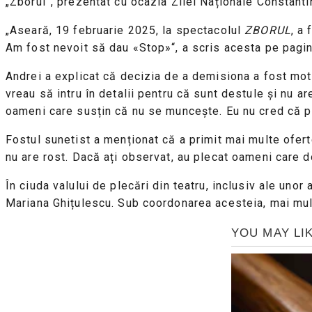
„Zborul”, prezentat cu ocazia Zilei Naționale Constanti
„Aseară, 19 februarie 2025, la spectacolul
ZBORUL
, a
Am fost nevoit să dau «Stop»“, a scris acesta pe pagi
Andrei a explicat că decizia de a demisiona a fost mot
vreau să intru în detalii pentru că sunt destule și nu a
oameni care susțin că nu se muncește. Eu nu cred că pl
Fostul sunetist a menționat că a primit mai multe ofert
nu are rost. Dacă ați observat, au plecat oameni care do
În ciuda valului de plecări din teatru, inclusiv ale uno
Mariana Ghițulescu. Sub coordonarea acesteia, mai mult