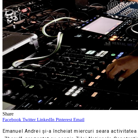
Share
Facebook
Twitter
LinkedIn
Pinterest
Email
Emanuel Andrei și-a încheiat miercuri seara activitatea 