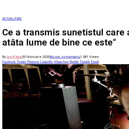
ACTUALITATE
Ce a transmis sunetistul care 
atâta lume de bine ce este“
By
Ion Petre
20 februarie 2025
Niciun comentariu
1.081
Views
Facebook
Twitter
Pinterest
LinkedIn
WhatsApp
Reddit
Tumblr
Email