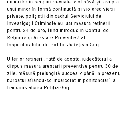
minorilor în scopuri sexuale, viol săvârșit asupra
unui minor în formă continuată și violarea vieții
private, polițiștii din cadrul Serviciului de
Investigații Criminale au luat măsura reținerii
pentru 24 de ore, fiind introdus în Centrul de
Reținere și Arestare Preventivă al
Inspectoratului de Poliție Județean Gorj.
Ulterior reținerii, față de acesta, judecătorul a
dispus măsura arestării preventive pentru 30 de
zile, măsură prelungită succesiv până în prezent,
bărbatul aflându-se încarcerat în penitenciar“, a
transmis atunci Poliția Gorj.