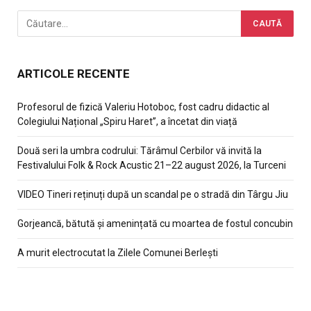
ARTICOLE RECENTE
Profesorul de fizică Valeriu Hotoboc, fost cadru didactic al
Colegiului Național „Spiru Haret”, a încetat din viață
Două seri la umbra codrului: Tărâmul Cerbilor vă invită la
Festivalului Folk & Rock Acustic 21–22 august 2026, la Turceni
VIDEO Tineri reținuți după un scandal pe o stradă din Târgu Jiu
Gorjeancă, bătută și amenințată cu moartea de fostul concubin
A murit electrocutat la Zilele Comunei Berlești