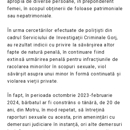
apropia de diverse persoane, în preponderent
femei, în scopul obținerii de foloase patrimoniale
sau nepatrimoniale.
În urma cercetărilor efectuate de polițiști din
cadrul Serviciului de Investigații Criminale Gorj,
au rezultat indicii cu privire la săvârșirea altor
fapte de natură penală, în continuare fiind
extinsă urmărirea penală pentru infracțiunile de
racolarea minorilor în scopuri sexuale, viol
săvârșit asupra unui minor în formă continuată și
violarea vieții private.
În fapt, în perioada octombrie 2023-februarie
2024, bărbatul ar fi constrâns o tânără, de 20 de
ani, din Motru, în mod repetat, să întrețină
raporturi sexuale cu acesta, prin amenințări cu
demersuri judiciare în instanță, ori alte demersuri