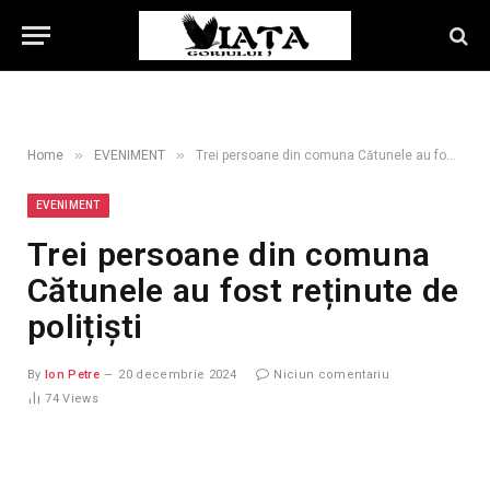
»
»
Home
EVENIMENT
Trei persoane din comuna Cătunele au fost reținute de polițiști
EVENIMENT
Trei persoane din comuna
Cătunele au fost reținute de
polițiști
By
Ion Petre
20 decembrie 2024
Niciun comentariu
74
Views