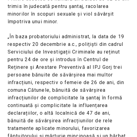
trimis în judecată pentru șantaj, racolarea
minorilor în scopuri sexuale și viol săvârșit
împotriva unui minor.
„În baza probatoriului administrat, la data de 19
respectiv 20 decembrie a.c., polițiști din cadrul
Serviciului de Investigații Criminale au reținut
pentru 24 de ore și introdus în Centrul de
Reținere și Arestare Preventivă al IPJ Gorj trei
persoane bănuite de săvârșirea mai multor
infracțiuni, respectiv o femeie de 26 de ani, din
comuna Cătunele, bănuită de săvârșirea
infracțiunilor de complicitate la șantaj în formă
continuată și complicitate la influențarea
declarațiilor, o altă localnică de 47 de ani,
bănuită de săvârșirea infracțiunilor de rele
tratamente aplicate minorului, favorizarea
făptuitorului și mărturie mincinoasă și un bărbat