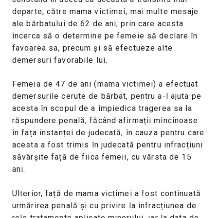
departe, către mama victimei, mai multe mesaje
ale bărbatului de 62 de ani, prin care acesta
încerca să o determine pe femeie să declare în
favoarea sa, precum și să efectueze alte
demersuri favorabile lui.
Femeia de 47 de ani (mama victimei) a efectuat
demersurile cerute de bărbat, pentru a-l ajuta pe
acesta în scopul de a împiedica tragerea sa la
răspundere penală, făcând afirmații mincinoase
în fața instanței de judecată, în cauza pentru care
acesta a fost trimis în judecată pentru infracțiuni
săvârșite față de fiica femeii, cu vârsta de 15
ani.
Ulterior, față de mama victimei a fost continuată
urmărirea penală și cu privire la infracțiunea de
rele tratamente aplicate minorului, iar la data de