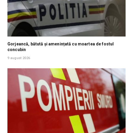
Gorjeancă, bătută și amenințată cu moartea de fostul
concubin
9 august 2026