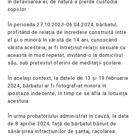
în defavoarea ei, de natură a pierde custodia
copiilor.
În perioada 27.10.2023-06.04.2024, bărbatul,
profitând de relația de încredere construită între
el și o minoră în vârstă de 14 ani, cunoscând
vârsta acesteia, ar fi întreținut relații sexuale cu
aceasta în mod repetat, invitând-o la domiciliul
său, sub pretextul oferirii de meditații școlare.
În același context, la datele de 13 și 19 februarie
2024, bărbatul ar fi fotografiat minora în
ipostaze indecente, în timp ce se afla la locuința
acestuia.
În urma probatoriului administrat în cauză, la data
de 8 aprilie 2024, față de bărbatul bănuit de
săvârșirea infracțiunilor de șantaj, racolarea