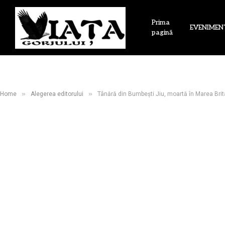
Prima
EVENIMEN
pagină
»
»
Home
Alegerea editorului
Tânără din Bumbești Jiu, moartă în Marea Brita