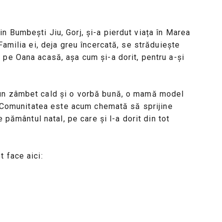
 Bumbești Jiu, Gorj, și-a pierdut viața în Marea
Familia ei, deja greu încercată, se străduiește
 pe Oana acasă, așa cum și-a dorit, pentru a-și
un zâmbet cald și o vorbă bună, o mamă model
ă. Comunitatea este acum chemată să sprijine
e pământul natal, pe care și l-a dorit din tot
 face aici: