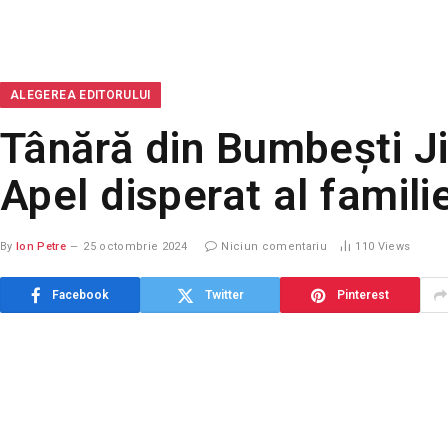
ALEGEREA EDITORULUI
Tânără din Bumbești Ji
Apel disperat al familie
By
Ion Petre
25 octombrie 2024
Niciun comentariu
110
Views
Facebook
Twitter
Pinterest