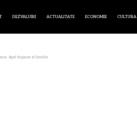
T
DEZVALUIRI
ACTUALITATE
ECONOMIE
CULTURA
nie. Apel disperat al familiei