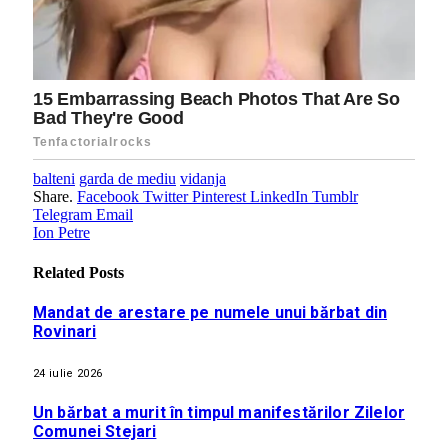
balteni
garda de mediu
vidanja
Share.
Facebook
Twitter
Pinterest
LinkedIn
Tumblr
Telegram
Email
Ion Petre
Related
Posts
Mandat de arestare pe numele unui bărbat din
Rovinari
24 iulie 2026
Un bărbat a murit în timpul manifestărilor Zilelor
Comunei Stejari