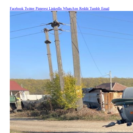
Facebook
Twitter
Pinterest
LinkedIn
WhatsApp
Reddit
Tumblr
Email