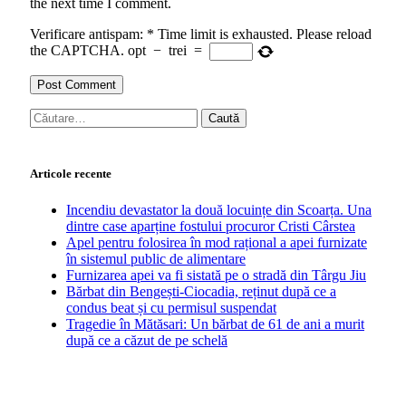
the next time I comment.
Verificare antispam:
*
Time limit is exhausted. Please reload
the CAPTCHA.
opt
−
trei
=
Caută
după:
Articole recente
Incendiu devastator la două locuințe din Scoarța. Una
dintre case aparține fostului procuror Cristi Cârstea
Apel pentru folosirea în mod rațional a apei furnizate
în sistemul public de alimentare
Furnizarea apei va fi sistată pe o stradă din Târgu Jiu
Bărbat din Bengești-Ciocadia, reținut după ce a
condus beat și cu permisul suspendat
Tragedie în Mătăsari: Un bărbat de 61 de ani a murit
după ce a căzut de pe schelă