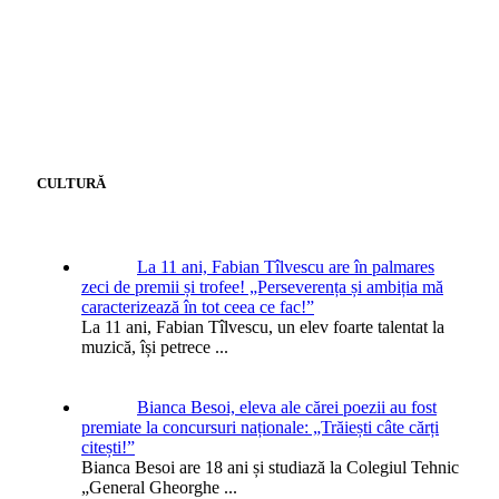
CULTURĂ
La 11 ani, Fabian Tîlvescu are în palmares
zeci de premii și trofee! „Perseverența și ambiția mă
caracterizează în tot ceea ce fac!”
La 11 ani, Fabian Tîlvescu, un elev foarte talentat la
muzică, își petrece
...
Bianca Besoi, eleva ale cărei poezii au fost
premiate la concursuri naționale: „Trăiești câte cărți
citești!”
Bianca Besoi are 18 ani și studiază la Colegiul Tehnic
„General Gheorghe
...