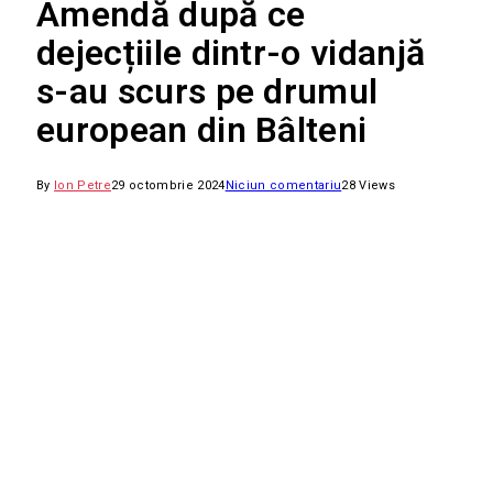
Amendă după ce
dejecțiile dintr-o vidanjă
s-au scurs pe drumul
european din Bâlteni
By
Ion Petre
29 octombrie 2024
Niciun comentariu
28
Views