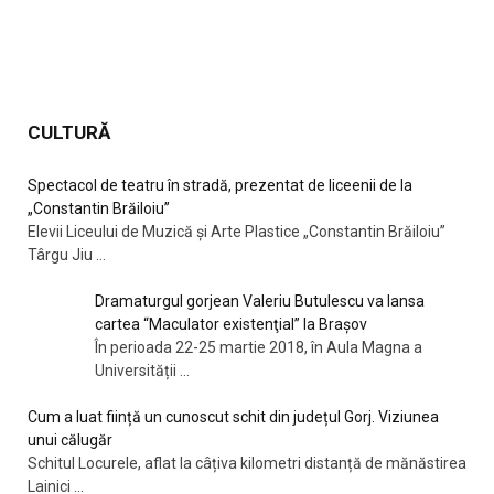
CULTURĂ
Spectacol de teatru în stradă, prezentat de liceenii de la
„Constantin Brăiloiu”
Elevii Liceului de Muzică și Arte Plastice „Constantin Brăiloiu”
Târgu Jiu
...
Dramaturgul gorjean Valeriu Butulescu va lansa
cartea “Maculator existenţial” la Braşov
În perioada 22-25 martie 2018, în Aula Magna a
Universității
...
Cum a luat ființă un cunoscut schit din județul Gorj. Viziunea
unui călugăr
Schitul Locurele, aflat la câțiva kilometri distanță de mănăstirea
Lainici
...