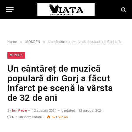
»
»
Home
MONDEN
Un cântăreț de muzică populară din Gorj a făcut infarct pe scenă la vârsta de 32 de ani
MONDEN
Un cântăreț de muzică
populară din Gorj a făcut
infarct pe scenă la vârsta
de 32 de ani
By
Ion Petre
12 august 2024
Updated:
12 august 2024
Niciun comentariu
671
Views