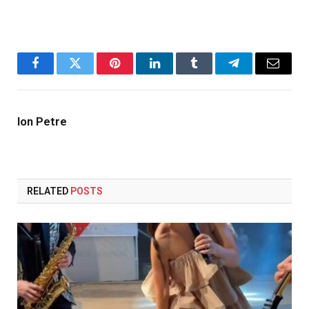
Facebook
Twitter
Pinterest
LinkedIn
Tumblr
Telegram
Email
Ion Petre
RELATED
POSTS