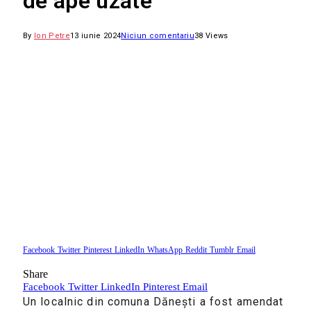
de ape uzate
By
Ion Petre
13 iunie 2024
Niciun comentariu
38
Views
Facebook
Twitter
Pinterest
LinkedIn
WhatsApp
Reddit
Tumblr
Email
Share
Facebook
Twitter
LinkedIn
Pinterest
Email
Un localnic din comuna Dănești a fost amendat