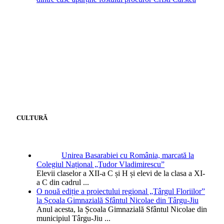
CULTURĂ
Unirea Basarabiei cu România, marcată la
Colegiul Național „Tudor Vladimirescu”
Elevii claselor a XII-a C și H și elevi de la clasa a XI-
a C din cadrul
...
O nouă ediție a proiectului regional „Târgul Floriilor”
la Școala Gimnazială Sfântul Nicolae din Târgu-Jiu
Anul acesta, la Școala Gimnazială Sfântul Nicolae din
municipiul Târgu-Jiu
...