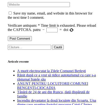
Save my name, email, and website in this browser for
the next time I comment.
Verificare antispam:
*
Time limit is exhausted. Please reload
the CAPTCHA.
patru
−
=
doi
Caută
după:
Articole recente
A murit electrocutat la Zilele Comunei Berlești
Rănit după ce a vrut să ridice autoturismul cu care s-a
răsturnat fratele său
ANUNȚ PENTRU LOCUITORII COMUNEI
BENGEȘTI-CIOCADIA
Tânără de 24 de ani din Runcu, dată dispărută de
familie
Incendiu devastator la două locuințe din Scoarța. Una
dintre case aparține fostului procuror Cristi Cârstea