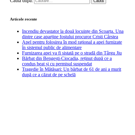
Caută după:
Articole recente
Incendiu devastator la două locuințe din Scoarța. Una
dintre case aparține fostului procuror Cristi Cârstea
Apel pentru folosirea în mod rațional a apei furnizate
în sistemul public de alimentare
Furnizarea apei va fi sistată pe o stradă din Târgu Jiu
Bărbat din Bengești-Ciocadia, reținut după ce a
condus beat și cu permisul suspendat
Tragedie în Mătăsari: Un bărbat de 61 de ani a murit
după ce a căzut de pe schelă