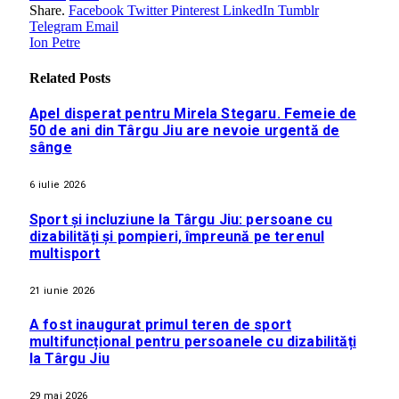
Share.
Facebook
Twitter
Pinterest
LinkedIn
Tumblr
Telegram
Email
Ion Petre
Related
Posts
Apel disperat pentru Mirela Stegaru. Femeie de
50 de ani din Târgu Jiu are nevoie urgentă de
sânge
6 iulie 2026
Sport și incluziune la Târgu Jiu: persoane cu
dizabilități și pompieri, împreună pe terenul
multisport
21 iunie 2026
A fost inaugurat primul teren de sport
multifuncțional pentru persoanele cu dizabilități
la Târgu Jiu
29 mai 2026