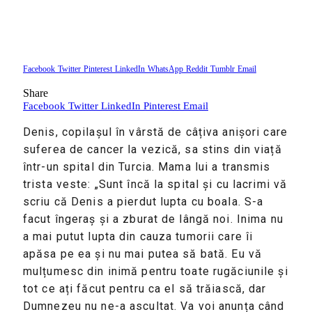
Facebook
Twitter
Pinterest
LinkedIn
WhatsApp
Reddit
Tumblr
Email
Share
Facebook
Twitter
LinkedIn
Pinterest
Email
Denis, copilașul în vârstă de câțiva anișori care
suferea de cancer la vezică, sa stins din viață
într-un spital din Turcia. Mama lui a transmis
trista veste: „Sunt încă la spital și cu lacrimi vă
scriu că Denis a pierdut lupta cu boala. S-a
facut îngeraș și a zburat de lângă noi. Inima nu
a mai putut lupta din cauza tumorii care îi
apăsa pe ea și nu mai putea să bată. Eu vă
mulțumesc din inimă pentru toate rugăciunile și
tot ce ați făcut pentru ca el să trăiască, dar
Dumnezeu nu ne-a ascultat. Va voi anunța când