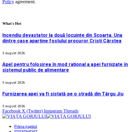
Policy
agreement.
What's Hot
Incendiu devastator la două locuințe din Scoarța. Una
dintre case aparține fostului procuror Cristi Cârstea
5 august 2026
Apel pentru folosirea în mod rațional a apei furnizate în
sistemul public de alimentare
5 august 2026
Furnizarea apei va fi sistată pe o stradă din Târgu Jiu
5 august 2026
Facebook
X (Twitter)
Instagram
Threads
Prima pagină