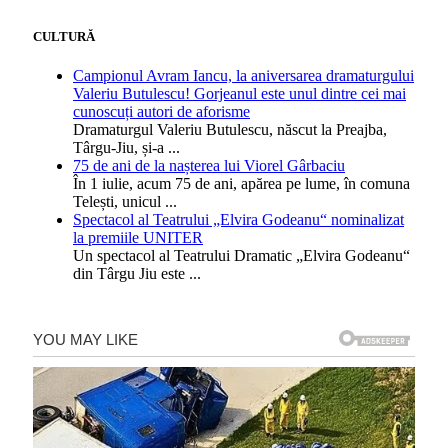
CULTURĂ
Campionul Avram Iancu, la aniversarea dramaturgului
Valeriu Butulescu! Gorjeanul este unul dintre cei mai
cunoscuți autori de aforisme
Dramaturgul Valeriu Butulescu, născut la Preajba,
Târgu-Jiu, și-a
...
75 de ani de la nașterea lui Viorel Gârbaciu
În 1 iulie, acum 75 de ani, apărea pe lume, în comuna
Telești, unicul
...
Spectacol al Teatrului „Elvira Godeanu“ nominalizat
la premiile UNITER
Un spectacol al Teatrului Dramatic „Elvira Godeanu“
din Târgu Jiu este
...