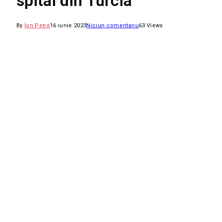
spital din Turcia
By
Ion Petre
16 iunie 2023
Niciun comentariu
63
Views