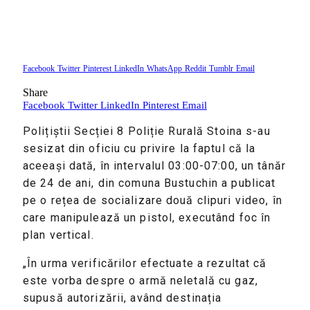
Facebook
Twitter
Pinterest
LinkedIn
WhatsApp
Reddit
Tumblr
Email
Share
Facebook
Twitter
LinkedIn
Pinterest
Email
Polițiștii Secției 8 Poliție Rurală Stoina s-au
sesizat din oficiu cu privire la faptul că la
aceeași dată, în intervalul 03:00-07:00, un tânăr
de 24 de ani, din comuna Bustuchin a publicat
pe o rețea de socializare două clipuri video, în
care manipulează un pistol, executând foc în
plan vertical.
„În urma verificărilor efectuate a rezultat că
este vorba despre o armă neletală cu gaz,
supusă autorizării, având destinația