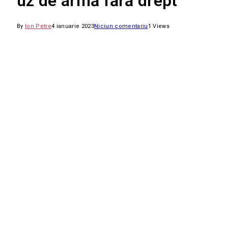
uz de armă fără drept
By
Ion Petre
4 ianuarie 2023
Niciun comentariu
1
Views