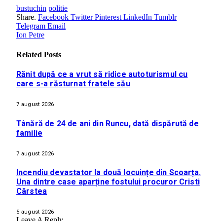
bustuchin
politie
Share.
Facebook
Twitter
Pinterest
LinkedIn
Tumblr
Telegram
Email
Ion Petre
Related
Posts
Rănit după ce a vrut să ridice autoturismul cu
care s-a răsturnat fratele său
7 august 2026
Tânără de 24 de ani din Runcu, dată dispărută de
familie
7 august 2026
Incendiu devastator la două locuințe din Scoarța.
Una dintre case aparține fostului procuror Cristi
Cârstea
5 august 2026
Leave A Reply