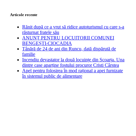
Articole recente
Rănit după ce a vrut să ridice autoturismul cu care s-a
răsturnat fratele său
ANUNȚ PENTRU LOCUITORII COMUNEI
BENGEȘTI-CIOCADIA
Tânără de 24 de ani din Runcu, dată dispărută de
familie
Incendiu devastator la două locuințe din Scoarța. Una
dintre case aparține fostului procuror Cristi Cârstea
Apel pentru folosirea în mod rațional a apei furnizate
în sistemul public de alimentare