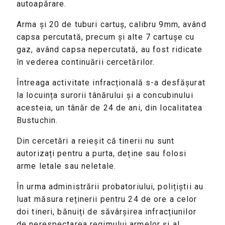
autoapărare.
Arma și 20 de tuburi cartuș, calibru 9mm, având
capsa percutată, precum și alte 7 cartușe cu
gaz, având capsa nepercutată, au fost ridicate
în vederea continuării cercetărilor.
Întreaga activitate infracțională s-a desfășurat
la locuința surorii tânărului și a concubinului
acesteia, un tânăr de 24 de ani, din localitatea
Bustuchin.
Din cercetări a reieșit că tinerii nu sunt
autorizați pentru a purta, deține sau folosi
arme letale sau neletale.
În urma administrării probatoriului, polițiștii au
luat măsura reținerii pentru 24 de ore a celor
doi tineri, bănuiți de săvârșirea infracțiunilor
de nerespectarea regimului armelor și al