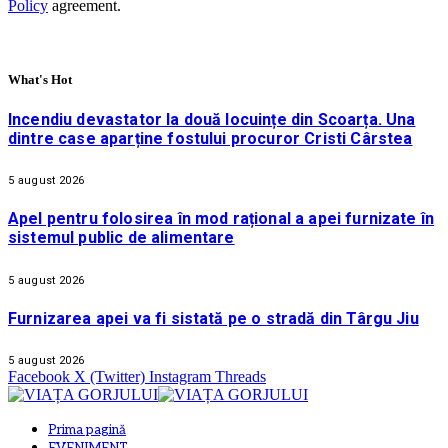
Policy
agreement.
What's Hot
Incendiu devastator la două locuințe din Scoarța. Una
dintre case aparține fostului procuror Cristi Cârstea
5 august 2026
Apel pentru folosirea în mod rațional a apei furnizate în
sistemul public de alimentare
5 august 2026
Furnizarea apei va fi sistată pe o stradă din Târgu Jiu
5 august 2026
Facebook
X (Twitter)
Instagram
Threads
Prima pagină