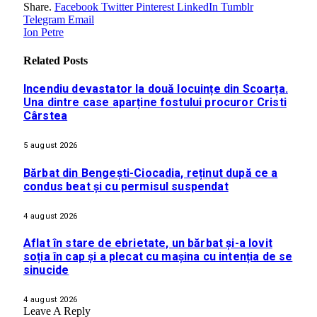
Share.
Facebook
Twitter
Pinterest
LinkedIn
Tumblr
Telegram
Email
Ion Petre
Related
Posts
Incendiu devastator la două locuințe din Scoarța.
Una dintre case aparține fostului procuror Cristi
Cârstea
5 august 2026
Bărbat din Bengești-Ciocadia, reținut după ce a
condus beat și cu permisul suspendat
4 august 2026
Aflat în stare de ebrietate, un bărbat și-a lovit
soția în cap și a plecat cu mașina cu intenția de se
sinucide
4 august 2026
Leave A Reply