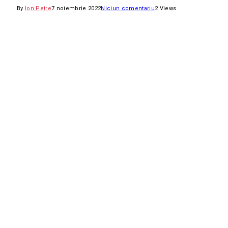
By
Ion Petre
7 noiembrie 2022
Niciun comentariu
2
Views