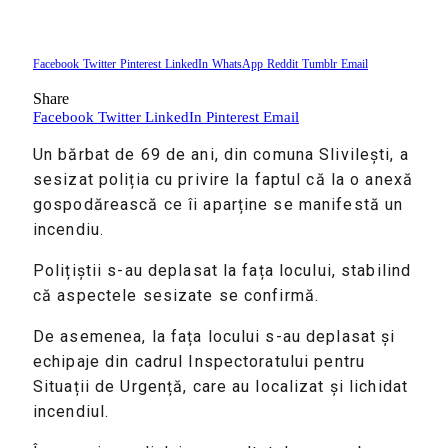
Facebook
Twitter
Pinterest
LinkedIn
WhatsApp
Reddit
Tumblr
Email
Share
Facebook
Twitter
LinkedIn
Pinterest
Email
Un bărbat de 69 de ani, din comuna Slivilești, a
sesizat poliția cu privire la faptul că la o anexă
gospodărească ce îi aparține se manifestă un
incendiu.
Polițiștii s-au deplasat la fața locului, stabilind
că aspectele sesizate se confirmă.
De asemenea, la fața locului s-au deplasat și
echipaje din cadrul Inspectoratului pentru
Situații de Urgență, care au localizat și lichidat
incendiul.