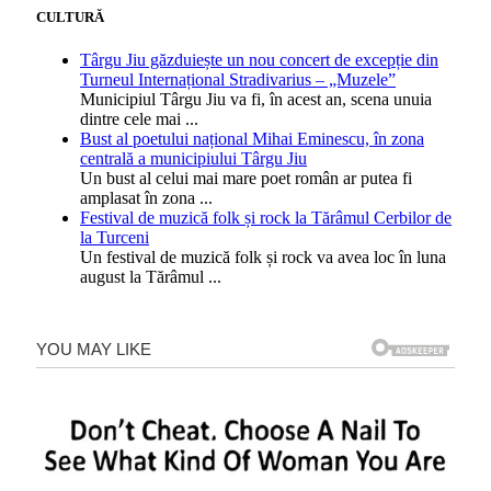
CULTURĂ
Târgu Jiu găzduiește un nou concert de excepție din
Turneul Internațional Stradivarius – „Muzele”
Municipiul Târgu Jiu va fi, în acest an, scena unuia
dintre cele mai
...
Bust al poetului național Mihai Eminescu, în zona
centrală a municipiului Târgu Jiu
Un bust al celui mai mare poet român ar putea fi
amplasat în zona
...
Festival de muzică folk și rock la Tărâmul Cerbilor de
la Turceni
Un festival de muzică folk și rock va avea loc în luna
august la Tărâmul
...