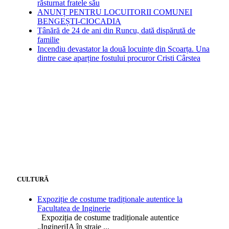
răsturnat fratele său
ANUNȚ PENTRU LOCUITORII COMUNEI
BENGEȘTI-CIOCADIA
Tânără de 24 de ani din Runcu, dată dispărută de
familie
Incendiu devastator la două locuințe din Scoarța. Una
dintre case aparține fostului procuror Cristi Cârstea
CULTURĂ
Expoziție de costume tradiționale autentice la
Facultatea de Inginerie
Expoziția de costume tradiționale autentice
„IngineriIA în straie
...