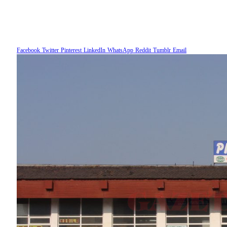
Facebook
Twitter
Pinterest
LinkedIn
WhatsApp
Reddit
Tumblr
Email