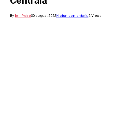
Centrală
By
Ion Petre
30 august 2022
Niciun comentariu
2
Views