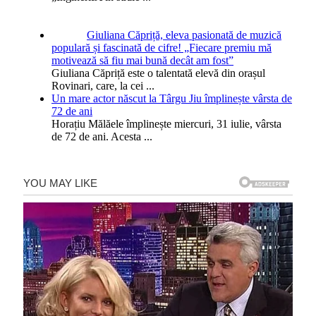
Giuliana Căpriță, eleva pasionată de muzică
populară și fascinată de cifre! „Fiecare premiu mă
motivează să fiu mai bună decât am fost”
Giuliana Căpriță este o talentată elevă din orașul
Rovinari, care, la cei
...
Un mare actor născut la Târgu Jiu împlinește vârsta de
72 de ani
Horațiu Mălăele împlinește miercuri, 31 iulie, vârsta
de 72 de ani. Acesta
...