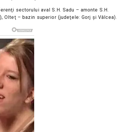
ferenţi sectorului aval S.H. Sadu – amonte S.H.
, Olteţ – bazin superior (judeţele: Gorj şi Vâlcea).