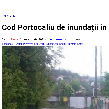
EVENIMENT
Cod Portocaliu de inundații în 
By
Ion Petre
11 decembrie 2021
Niciun comentariu
1
Views
Facebook
Twitter
Pinterest
LinkedIn
WhatsApp
Reddit
Tumblr
Email