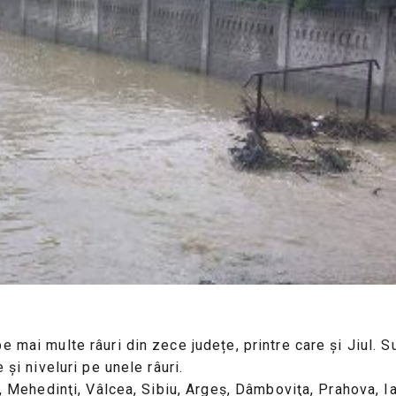
 mai multe râuri din zece județe, printre care și Jiul. Su
 şi niveluri pe unele râuri.
rj, Mehedinţi, Vâlcea, Sibiu, Argeș, Dâmboviţa, Prahova, 