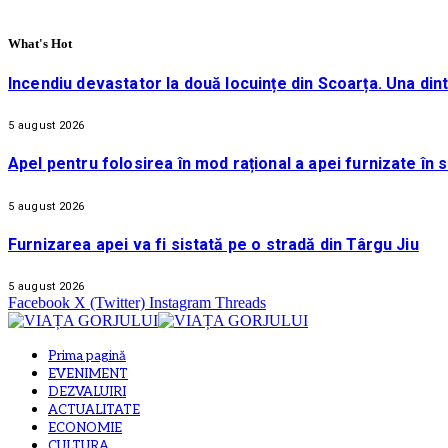
What's Hot
Incendiu devastator la două locuințe din Scoarța. Una din
5 august 2026
Apel pentru folosirea în mod rațional a apei furnizate în 
5 august 2026
Furnizarea apei va fi sistată pe o stradă din Târgu Jiu
5 august 2026
Facebook
X (Twitter)
Instagram
Threads
Prima pagină
EVENIMENT
DEZVALUIRI
ACTUALITATE
ECONOMIE
CULTURA