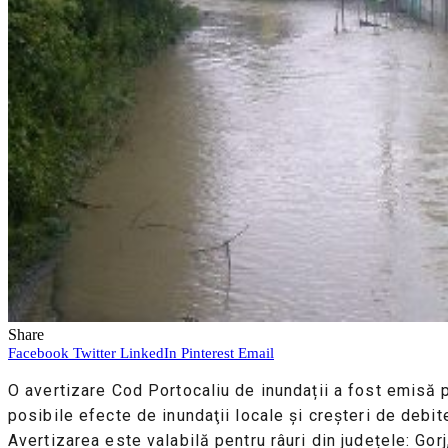
Share
Facebook
Twitter
LinkedIn
Pinterest
Email
O avertizare Cod Portocaliu de inundații a fost emisă pe
posibile efecte de inundaţii locale şi creşteri de debite
Avertizarea este valabilă pentru râuri din județele: Go