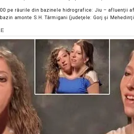
00 pe râurile din bazinele hidrografice: Jiu – afluenţii a
 bazin amonte S.H. Târmigani (judeţele: Gorj şi Mehedinţi)