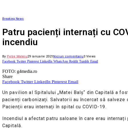
Breaking News
Patru pacienți internați cu COV
incendiu
By
Petre Mateiu
29 ianuarie 2021
Niciun comentariu
3
Views
Facebook
Twitter
Pinterest
LinkedIn
WhatsApp
Reddit
Tumblr
Email
FOTO: g4media.ro
Share
Facebook
Twitter
LinkedIn
Pinterest
Email
Un pavilion al Spitalului „Matei Balș“ din Capitală a fos
pacienți carbonizați. Salvatorii au încercat să salveze o
Pacienții erau internați în spital cu COVID-19.
Incendiul a afectat patru saloane în care erau internați 
Capitală.