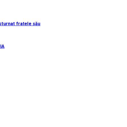
sturnat fratele său
IA