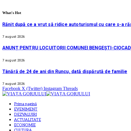
What's Hot
Rănit după ce a vrut să ridice autoturismul cu care s-a ră
7 august 2026
ANUNȚ PENTRU LOCUITORII COMUNEI BENGEȘTI-CIOCAD
7 august 2026
Tânără de 24 de ani din Runcu, dată dispărută de familie
7 august 2026
Facebook
X (Twitter)
Instagram
Threads
Prima pagină
EVENIMENT
DEZVALUIRI
ACTUALITATE
ECONOMIE
CULTURA