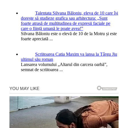
Talentata Silvana Băloniu, eleva de 10 care își
dorește să studieze grafica sau arhitectura: „Sunt
foarte atrasă de multitudinea de expresii faciale pe
care o ființă umană le poate avea!”
Silvana Băloniu este o elevă de 10 de la Motru și este
foarte apreciată
...
Scriitoarea Catia Maxim va lansa la Târgu Jiu
ultimul său roman
Lansarea volumului „Altarul din carcera oarbă”,
semnat de scriitoarea
...