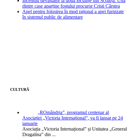
Incendiu devastator la două locuințe din Scoarța. Una
dintre case aparține fostului procuror Cristi Cârstea
Apel pentru folosirea în mod rațional a apei furnizate
în sistemul public de alimentare
CULTURĂ
„ROmândria”, programul centenar al
Asociației „Victoria Internațional”, va fi lansat pe 24
ianuarie
Asociația „Victoria Internațional” și Unitatea „General
Dragalina” din
...