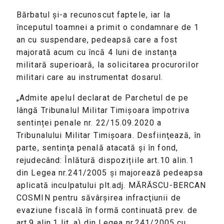
Bărbatul și-a recunoscut faptele, iar la
începutul toamnei a primit o condamnare de 1
an cu suspendare, pedeapsă care a fost
majorată acum cu încă 4 luni de instanța
militară superioară, la solicitarea procurorilor
militari care au instrumentat dosarul.
„Admite apelul declarat de Parchetul de pe
lângă Tribunalul Militar Timișoara împotriva
sentinței penale nr. 22/15.09.2020 a
Tribunalului Militar Timișoara. Desfiinţează, în
parte, sentinţa penală atacată şi în fond,
rejudecând: Înlătură dispozițiile art.10 alin.1
din Legea nr.241/2005 și majorează pedeapsa
aplicată inculpatului plt.adj. MĂRĂSCU-BERCAN
COSMIN pentru săvârşirea infracţiunii de
evaziune fiscală în formă continuată prev. de
art.9 alin.1 lit. a) din Legea nr.241/2005 cu