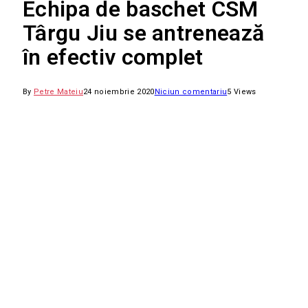
Echipa de baschet CSM
Târgu Jiu se antrenează
în efectiv complet
By
Petre Mateiu
24 noiembrie 2020
Niciun comentariu
5
Views