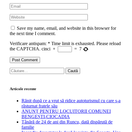
Save my name, email, and website in this browser for
the next time I comment.
Verificare antispam:
*
Time limit is exhausted. Please reload
the CAPTCHA.
cinci
+
=
7
Caută
după:
Articole recente
Rănit după ce a vrut să ridice autoturismul cu care s-a
răsturnat fratele său
ANUNȚ PENTRU LOCUITORII COMUNEI
BENGEȘTI-CIOCADIA
Tânără de 24 de ani din Runcu, dată dispărută de
familie