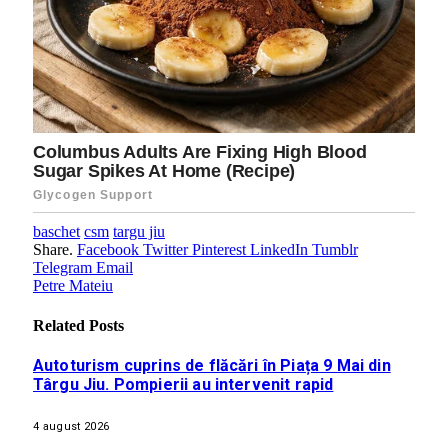
baschet
csm
targu jiu
Share.
Facebook
Twitter
Pinterest
LinkedIn
Tumblr
Telegram
Email
Petre Mateiu
Related
Posts
Autoturism cuprins de flăcări în Piața 9 Mai din
Târgu Jiu. Pompierii au intervenit rapid
4 august 2026