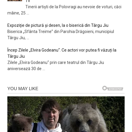
Tv
Tinerii artişti de la Polovragi au nevoie de voturi, căci
mâine, 25
...
Expoziţie de pictură şi desen, la o biserică din Târgu Jiu
Biserica „Sfânta Treime” din Parohia Drăgoieni, municipiul
Târgu Jiu,
...
Încep Zilele „Elvira Godeanu“. Ce actori vor putea fi văzuți la
Târgu Jiu
Zilele „Elvira Godeanu“ prin care teatrul din Târgu Jiu
aniversează 30 de
...