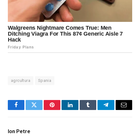
agrcultura
Spania
Facebook
Twitter
Pinterest
LinkedIn
Tumblr
Telegram
Email
Ion Petre