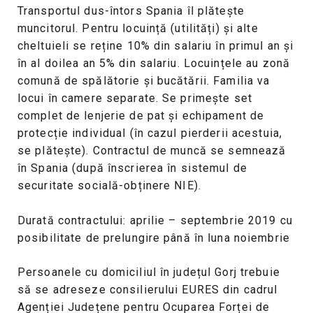
Transportul dus-întors Spania îl plătește
muncitorul. Pentru locuință (utilități) și alte
cheltuieli se reține 10% din salariu în primul an și
în al doilea an 5% din salariu. Locuințele au zonă
comună de spălătorie și bucătării. Familia va
locui în camere separate. Se primește set
complet de lenjerie de pat și echipament de
protecție individual (în cazul pierderii acestuia,
se plătește). Contractul de muncă se semnează
în Spania (după înscrierea în sistemul de
securitate socială-obținere NIE).
Durată contractului: aprilie – septembrie 2019 cu
posibilitate de prelungire până în luna noiembrie
Persoanele cu domiciliul în județul Gorj trebuie
să se adreseze consilierului EURES din cadrul
Agenției Județene pentru Ocuparea Forței de