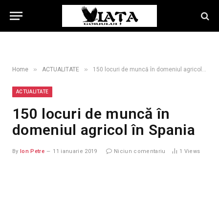
»
»
Home
ACTUALITATE
150 locuri de muncă în domeniul agricol în Spania
ACTUALITATE
150 locuri de muncă în
domeniul agricol în Spania
By
Ion Petre
11 ianuarie 2019
Niciun comentariu
1
Views