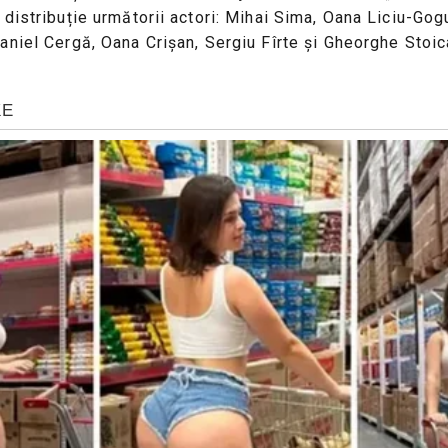
distribuție următorii actori: Mihai Sima, Oana Liciu-Gog
niel Cergă, Oana Crişan, Sergiu Fîrte şi Gheorghe Stoica.