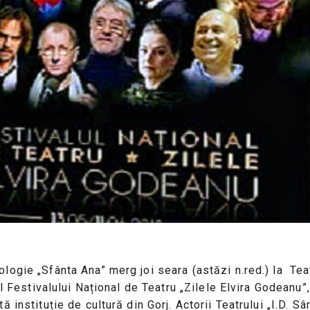
ogie „Sfânta Ana” merg joi seara (astăzi n.red.) la Teat
l Festivalului Național de Teatru „Zilele Elvira Godeanu”,
instituție de cultură din Gorj. Actorii Teatrului „I.D. Sâ