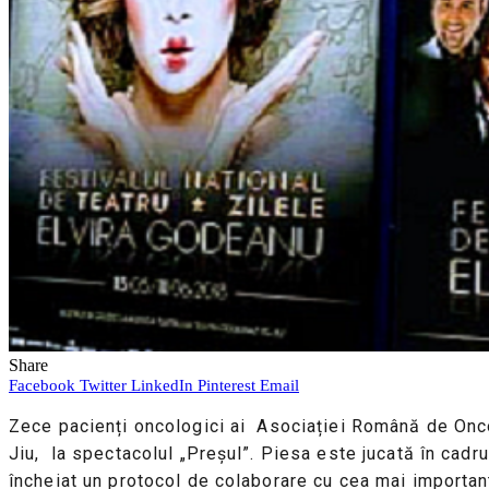
Share
Facebook
Twitter
LinkedIn
Pinterest
Email
Zece pacienți oncologici ai Asociației Română de Oncol
Jiu, la spectacolul „Preșul”. Piesa este jucată în cadru
încheiat un protocol de colaborare cu cea mai importantă 