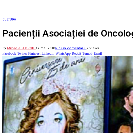
CULTURA
Pacienții Asociației de Oncolo
By
Mihaela FLOROIU
17 mai 2018
Niciun comentariu
2
Views
Facebook
Twitter
Pinterest
LinkedIn
WhatsApp
Reddit
Tumblr
Email