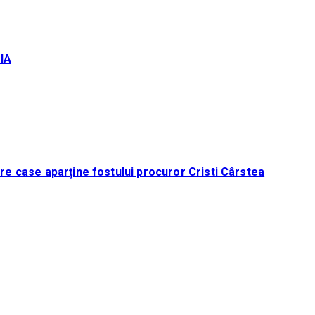
IA
tre case aparține fostului procuror Cristi Cârstea